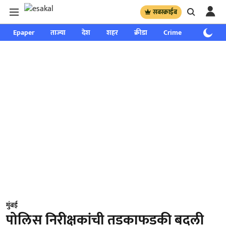
सबस्क्राईब
Epaper
ताज्या
देश
शहर
क्रीडा
Crime
साप्ताहिक
मुंबई
पोलिस निरीक्षकांची तडकाफडकी बदली