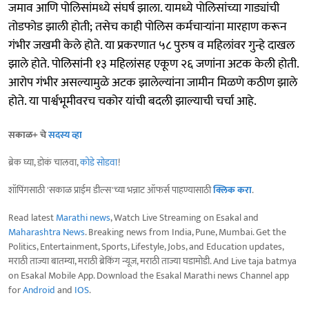
जमाव आणि पोलिसांमध्ये संघर्ष झाला. यामध्ये पोलिसांच्या गाड्यांची
तोडफोड झाली होती; तसेच काही पोलिस कर्मचाऱ्यांना मारहाण करून
गंभीर जखमी केले होते. या प्रकरणात ५८ पुरुष व महिलांवर गुन्हे दाखल
झाले होते. पोलिसांनी १३ महिलांसह एकूण २६ जणांना अटक केली होती.
आरोप गंभीर असल्यामुळे अटक झालेल्यांना जामीन मिळणे कठीण झाले
होते. या पार्श्वभूमीवरच चकोर यांची बदली झाल्याची चर्चा आहे.
सकाळ+ चे
सदस्य व्हा
ब्रेक घ्या, डोकं चालवा,
कोडे सोडवा
!
शॉपिंगसाठी 'सकाळ प्राईम डील्स'च्या भन्नाट ऑफर्स पाहण्यासाठी
क्लिक करा
.
Read latest
Marathi news
, Watch Live Streaming on Esakal and
Maharashtra News
. Breaking news from India, Pune, Mumbai. Get the
Politics, Entertainment, Sports, Lifestyle, Jobs, and Education updates,
मराठी ताज्या बातम्या, मराठी ब्रेकिंग न्यूज, मराठी ताज्या घडामोडी. And Live taja batmya
on Esakal Mobile App. Download the Esakal Marathi news Channel app
for
Android
and
IOS
.