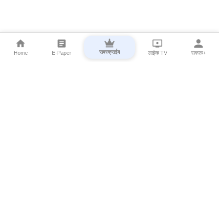
सबस्क्राईब
Home
E-Paper
लाईव्ह TV
सकाळ+
⌄
Marathi News
⌄
About Esakal
⌄
Digital Products
⌄
Sakal Programs