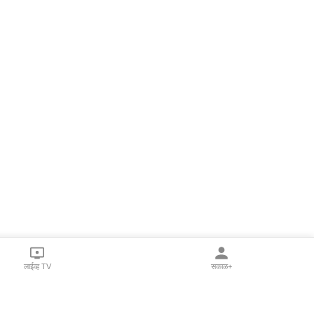
लाईव्ह TV
सकाळ+