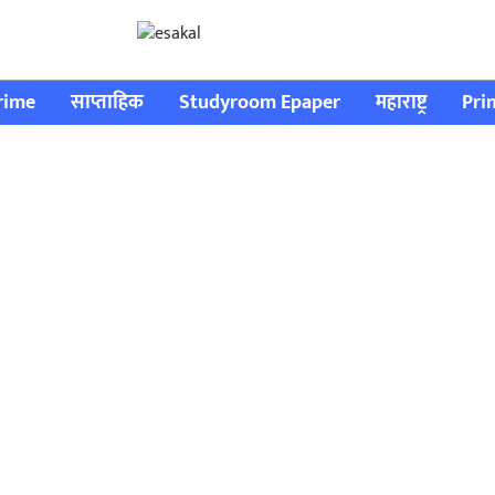
rime
साप्ताहिक
Studyroom Epaper
महाराष्ट्र
Pri