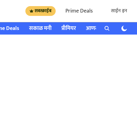
Prime Deals
साईन इन
सबस्क्राईब
me Deals
सकाळ मनी
प्रीमियर
आणखी
राशी भविष्य