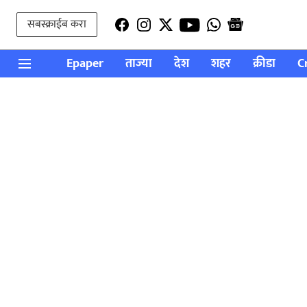
सबस्क्राईब करा
Epaper
ताज्या
देश
शहर
क्रीडा
C