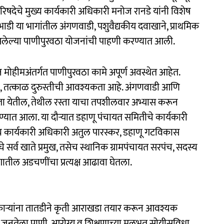
रिषदेचे मुख्य कार्यकारी अधिकारी मनोज रानडे यांनी विशेष
 दाभाडी या भागांतील अंगणवाडी, पशुवैद्यकीय दवाखाने, प्राथमिक
असलेल्या पाणीपुरवठा योजनांची पाहणी करण्यात आली.
मोहीमअंतर्गत पाणीपुरवठा कामे अपूर्ण अवस्थेत आहेत.
सून, तत्काळ दुरुस्तीची आवश्यकता आहे. अंगणवाडी आणि
 करता येतील, तेथील रस्ता याचा तपशीलवार अभ्यास करून
्यात आला. या दौऱ्यात डहाणू पंचायत समितीचे कार्यकारी
य कार्यकारी अधिकारी अतुल पारस्कर, डहाणू गटविकास
सर्व खाते प्रमुख, तसेच स्थानिक ग्रामपंचायत सरपंच, सदस्य
भागातील अडचणींचा प्रत्यक्ष आढावा घेतला.
धिकाऱ्यांना तातडीने कृती आराखडा तयार करून आवश्यक
ल जनतेला पाणी, आरोग्य व शिक्षणाच्या मूलभूत सोयीसुविधा