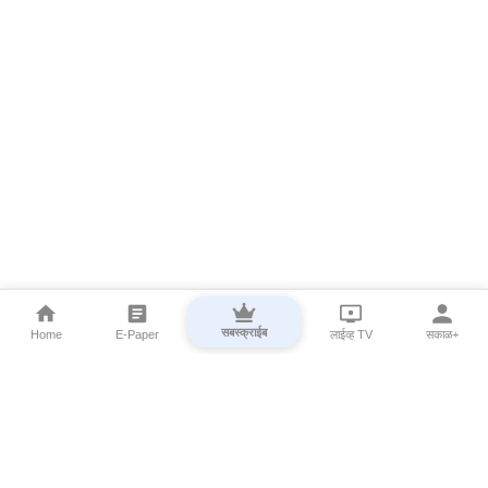
सबस्क्राईब
Home
E-Paper
लाईव्ह TV
सकाळ+