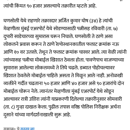
त्यांची किंमत ९० हजार असल्याचे तक्रारीत म्हटले आहे.
घणसोली येथे राहणारे तक्रारदार अर्जित कुमार घोष (३४) हे त्यांची
मेव्हणीला मुंबई एअरपोर्ट येथे सोडण्यासाठी पत्नीसह रविवारी (ता. ७)
दुपारी साडेचारच्या सुमारास घरून निघाले. घणसोली ते ठाणे असा
लोकलने प्रवास करून ते ठाणे रेल्वेस्थानकातील फलाट क्रमांक नऊ
आणि १० वर उतरले. तेथून ते फलाट क्रमांक चारवर आले. त्या वेळी त्यांनी
त्यांच्यासह पत्नीचा मोबाईल खिशात ठेवला होता. पावणेपाच वाजण्याच्या
सुमारास आलेल्या लोकलमध्ये ते तिघे चढले. डब्यात पोहोचल्यावर
खिशात ठेवलेले मोबाईल पाहिले असता ते मिळून आले नाही. अनोळखी
व्यक्तीने गर्दीत चढताना ५० हजार आणि ४० हजार असे ९० हजारांचे दोन
मोबाईल चोरून नेले. त्यानंतर मेव्हणीला मुंबई एअरपोर्ट येथे सोडून
आल्यावर रात्री उशिरा त्यांनी याप्रकरणी दिलेल्या तक्रारीनुसार सोमवारी
(ता. ८) गुन्हा दाखल केला. पुढील तपास वरिष्ठ पोलिस निरीक्षक अर्चना
दुसाने यांच्या मार्गदर्शनाखाली सुरू आहे.
सकाळ+ चे
सदस्य व्हा