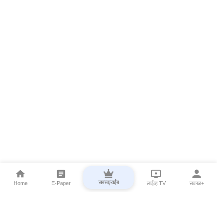
सबस्क्राईब
Home
E-Paper
लाईव्ह TV
सकाळ+