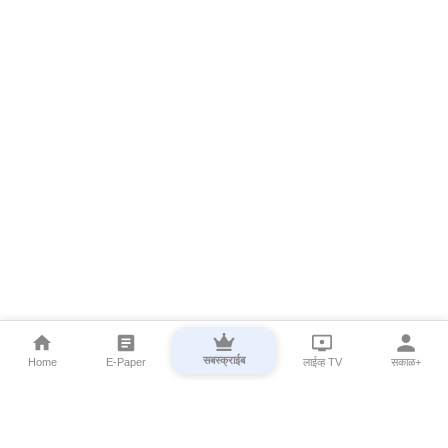
सबस्क्राईब
Home
E-Paper
लाईव्ह TV
सकाळ+