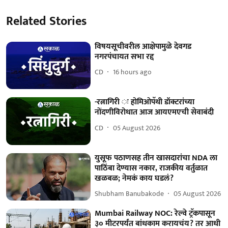
Related Stories
विषयसूचीवरील आक्षेपामुळे देवगड
नगरपंचायत सभा रद्द
CD
16 hours ago
-रत्नागिरी ः होमिओपॅथी डॉक्टरांच्या
नोंदणीविरोधात आज आयएमएची सेवाबंदी
CD
05 August 2026
युसूफ पठाणसह तीन खासदारांचा NDA ला
पाठिंबा देण्यास नकार, राजकीय वर्तुळात
खळबळ; नेमकं काय घडलं?
Shubham Banubakode
05 August 2026
Mumbai Railway NOC: रेल्वे ट्रॅकपासून
३० मीटरपर्यंत बांधकाम करायचंय? तर आधी