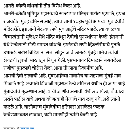
आगरी-कोळी बांधवांनी तीव्र विरोध केला आहे.
आगरी-कोळी भूमिपुत्र महासंघाचे सल्लागार मोरेश्वर पाटील म्हणाले, इंग्रज
राजवटीत मुंबई टर्मिनस आहे, त्याच जागी १७३७ पूर्वी आमच्या मुंबादेवीचे
मंदिर होते. इंग्रजांनी बेदरकारपणे मुंबाआईचे मंदिर पाडले. त्या काळच्या
विचारवंतांनी भुलेश्वर येथे मंदिर बांधून देवीची पुनर्स्थापना केली. इंग्रजांनी
येथे रेल्वेसाठी मोठी इमारत बांधली. इंग्लंडची राणी व्हिक्टोरीयाचे पुतळे
उभारले. अखेर ब्रिटिशांना सत्ता सोडून जावे लागले. मुंबई मार्गेच त्यांची
शेवटची तुकडी भारतातून निघून गेली. पृष्ठभागावर दिमाखाने बसवलेला
राणीचा पुतळाही चोरीस गेला. आता ती जागा रिकामीच आहे.
आमची देवी सत्वाची आहे. मुंबाआईच्या नावानेच या शहराला मुंबई नाव
मिळाले आहे. छत्रपती शिवाजी महाराज रेल्वे टर्मिनस येथील ही जागा आई
मुंबादेवीचे मूळस्थान आहे, याची जाणीव असावी. येथील जागेला, चौकाला
जरांगे पाटील यांचे अथवा कोणत्याही नेत्याचे नाव लावू नये, असे त्यांनी
म्हटले आहे. यासोबतच मुंबादेवीचा इतिहास असलेला फलक
रेल्वेस्थानकात लावावा, अशी मागणीही त्यांनी केली आहे.
सकाळ+ चे
सदस्य व्हा