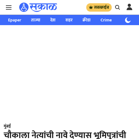
सबस्क्राईब
Epaper
ताज्या
देश
शहर
क्रीडा
Crime
साप्ताहिक
मुंबई
चौकाला नेत्यांची नावे देण्यास भूमिपुत्रांची