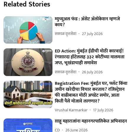
Related Stories
म्युच्युअल फंड : ॲसेट ॲलोकेशन म्हणजे
काय?
सकाळ वृत्तसेवा
27 July 2026
ED Action: मुंबईत ईडीची मोठी कारवाई!
रंगशारदा हॉटेलसह ३३२ कोटींच्या मालमत्ता
जप्त, भूखंडाचाही समावेश
सकाळ वृत्तसेवा
26 July 2026
Registration Fee: मुंबईत घर, फ्लॅट किंवा
जमीन खरेदीचा विचार करताय? रजिस्ट्रेशन
फी वाढीबाबत मोठी अपडेट समोर, आता
किती पैसे मोजावे लागणार?
Vrushal Karmarkar
17 July 2026
शाहू महाराजांना महानगरपालिकेत अभिवादन
CD
26 June 2026