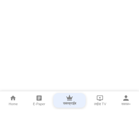
सबस्क्राईब
Home
E-Paper
लाईव्ह TV
सकाळ+