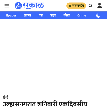
सबस्क्राईब
Epaper
ताज्या
देश
शहर
क्रीडा
Crime
साप्ताहिक
मुंबई
उल्हासनगरात शनिवारी एकदिवसीय