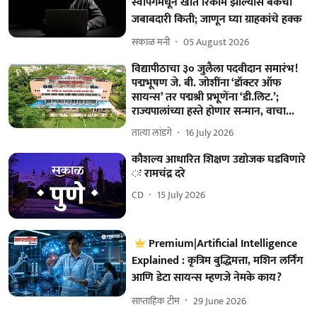
स्वॅपिंगमधून खाते रिकामे झाल्यास बँकेची
जबाबदारी किती; जाणून घ्या ग्राहकांचे हक्क
सकाळ मनी
05 August 2026
विद्यापीठाचा ३० जुलैला पदवीदान समारंभ!
पद्मभूषण जे. बी. जोशींना ‘डॉक्टर ऑफ
सायन्स’ तर पद्मश्री प्रभूणेंना ‘डी.लिट.’;
राज्यपालांच्या हस्ते होणार सन्मान, वाचा...
तात्या लांडगे
16 July 2026
कौशल्य आधारित शिक्षण उद्योजक घडविणारे
ः रामचंद्र दरे
CD
15 July 2026
Premium|Artificial Intelligence
Explained : कृत्रिम बुद्धिमत्ता, मशिन लर्निंग
आणि डेटा सायन्स म्हणजे नेमके काय?
साप्ताहिक टीम
29 June 2026