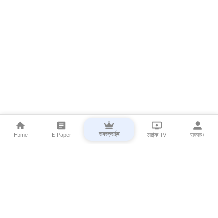
सबस्क्राईब
Home
E-Paper
लाईव्ह TV
सकाळ+