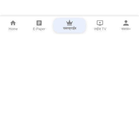
सबस्क्राईब
Home
E-Paper
लाईव्ह TV
सकाळ+
⌄
Marathi News
⌄
About Esakal
⌄
Digital Products
⌄