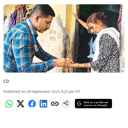
CD
Published on
:
09 September 2025, 6:25 pm
IST
Add as a preferred
source on Google