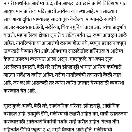
नागरी प्राथमिक आरोग्य केंद्रे, तीन आपला दवाखाने आणि विविध भागांत
आयुष्यमान आरोग्य मंदिर अशी आरोग्य व्यवस्था आहे. पावसाळ्यात
साचणाऱ्या दूषित पाण्यासह साठवणूक केलेल्या पाण्यामुळे साथीचे
आजार बळावतात. डेंगी, मलेरिया, चिकनगुनिया अशा आजारांचा प्रादुर्भाव
वाढतो. महापालिका क्षेत्रात जून ते ९ सप्टेंबरपर्यंत ६३ रुग्ण आढळून आले
आहेत. नागरिकांना या आजारांची लागण होऊ नये, म्हणून प्रशासनाकडून
खबरदारी घेण्यात येत आहे. औषधांचा साठादेखील इस्पितळ व आरोग्य
केंद्रात उपलब्ध करण्यात आला असून, गृहसंकुले, बांधकाम सुरू
असलेल्या इमारती, बैठी घरे तसेच झोपडपट्टी भागात आरोग्य कर्मचारी
जाऊन सर्वेक्षण करीत आहेत. तसेच नागरिकांची तपासणी केली जात
आहे. जर लक्षणे आढळली तर त्यांना त्वरित उपचार घेण्यासाठी व्यवस्था
करण्यात येत आहे.
गृहसंकुले, चाळी, बैठी घरे, सार्वजनिक परिसर, झोपडपट्टी, औद्योगिक
वसाहत आहे. त्यामुळे डेंगी, मलेरियाची लक्षणे आहेत का, याची खातरजमा
करण्यासाठी आरोग्यसेविकांची पथके सर्व्हे करीत आहेत. गेल्या तीन
महिन्यांत डेंगीचे एकूण २०६ नमुने घेण्यात आले होते. मलेरियाची