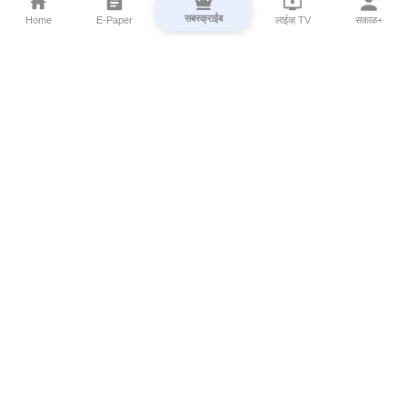
सबस्क्राईब
Home
E-Paper
लाईव्ह TV
सकाळ+
⌄
Marathi News
⌄
About Esakal
⌄
Digital Products
⌄
Sakal Programs
⌄
Print Products