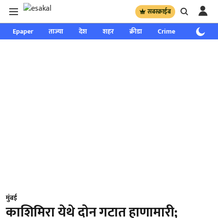
सबस्क्राईब
Epaper
ताज्या
देश
शहर
क्रीडा
Crime
साप्ताहिक
मुंबई
काशिमिरा येथे दोन गटात हाणामारी;