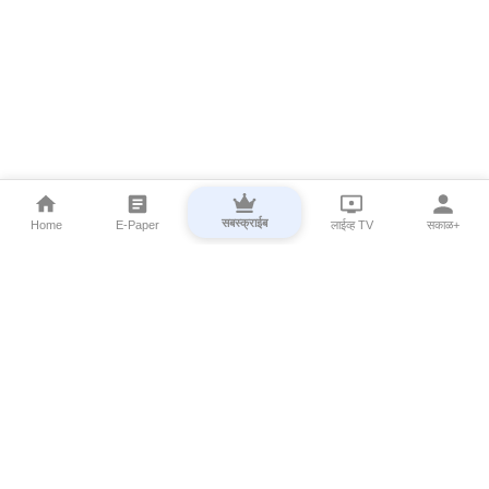
सबस्क्राईब
Home
E-Paper
लाईव्ह TV
सकाळ+
⌄
Marathi News
⌄
About Esakal