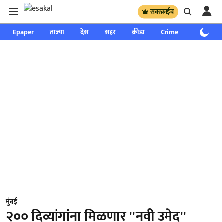
सबस्क्राईब
Epaper
ताज्या
देश
शहर
क्रीडा
Crime
साप्ताहिक
मुंबई
२०० दिव्यांगांना मिळणार ''नवी उमेद''