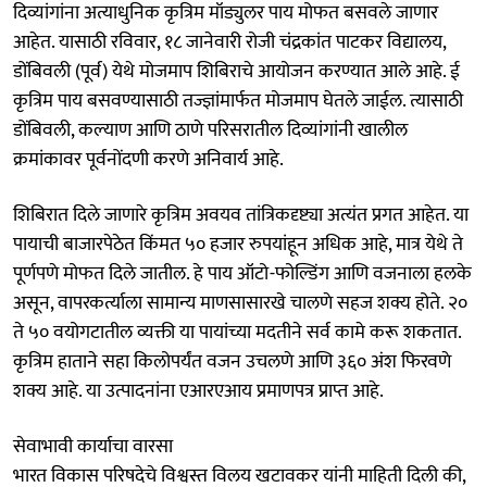
दिव्यांगांना अत्याधुनिक कृत्रिम मॉड्युलर पाय मोफत बसवले जाणार
आहेत. यासाठी रविवार, १८ जानेवारी रोजी चंद्रकांत पाटकर विद्यालय,
डोंबिवली (पूर्व) येथे मोजमाप शिबिराचे आयोजन करण्यात आले आहे. ई
कृत्रिम पाय बसवण्यासाठी तज्ज्ञांमार्फत मोजमाप घेतले जाईल. त्यासाठी
डोंबिवली, कल्याण आणि ठाणे परिसरातील दिव्यांगांनी खालील
क्रमांकावर पूर्वनोंदणी करणे अनिवार्य आहे.
शिबिरात दिले जाणारे कृत्रिम अवयव तांत्रिकदृष्ट्या अत्यंत प्रगत आहेत. या
पायाची बाजारपेठेत किंमत ५० हजार रुपयांहून अधिक आहे, मात्र येथे ते
पूर्णपणे मोफत दिले जातील. हे पाय ऑटो-फोल्डिंग आणि वजनाला हलके
असून, वापरकर्त्याला सामान्य माणसासारखे चालणे सहज शक्य होते. २०
ते ५० वयोगटातील व्यक्ती या पायांच्या मदतीने सर्व कामे करू शकतात.
कृत्रिम हाताने सहा किलोपर्यंत वजन उचलणे आणि ३६० अंश फिरवणे
शक्य आहे. या उत्पादनांना एआरएआय प्रमाणपत्र प्राप्त आहे.
सेवाभावी कार्याचा वारसा
भारत विकास परिषदेचे विश्वस्त विलय खटावकर यांनी माहिती दिली की,