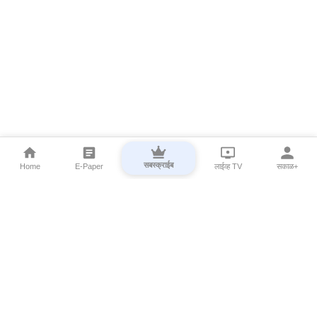
सबस्क्राईब
Home
E-Paper
लाईव्ह TV
सकाळ+
⌄
Marathi News