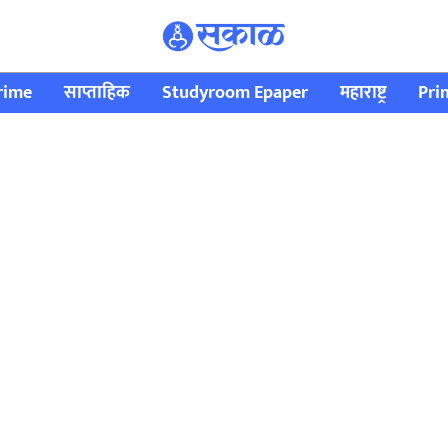
rime
साप्ताहिक
Studyroom Epaper
महाराष्ट्र
Pri