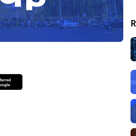
R
ferred
oogle