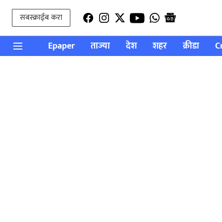
सबस्क्राईब करा
Epaper
ताज्या
देश
शहर
क्रीडा
C