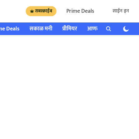
Prime Deals
साईन इन
सबस्क्राईब
me Deals
सकाळ मनी
प्रीमियर
आणखी
राशी भविष्य