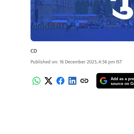
CD
Published on
:
16 December 2025, 4:56 pm
IST
Add as a pre
source on G