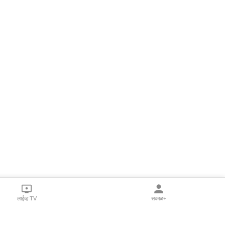
लाईव्ह TV
सकाळ+