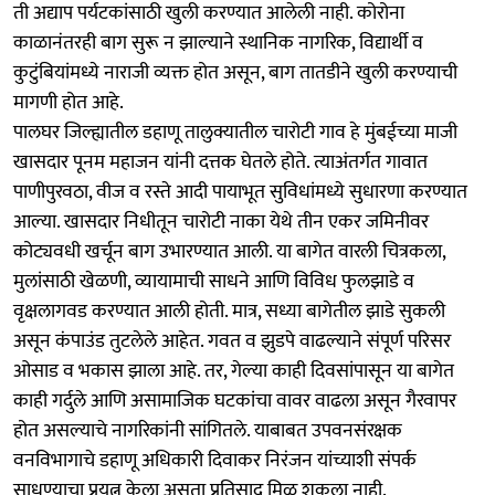
ती अद्याप पर्यटकांसाठी खुली करण्यात आलेली नाही. कोरोना
काळानंतरही बाग सुरू न झाल्याने स्थानिक नागरिक, विद्यार्थी व
कुटुंबियांमध्ये नाराजी व्यक्त होत असून, बाग तातडीने खुली करण्याची
मागणी होत आहे.
पालघर जिल्ह्यातील डहाणू तालुक्यातील चारोटी गाव हे मुंबईच्या माजी
खासदार पूनम महाजन यांनी दत्तक घेतले होते. त्याअंतर्गत गावात
पाणीपुरवठा, वीज व रस्ते आदी पायाभूत सुविधांमध्ये सुधारणा करण्यात
आल्या. खासदार निधीतून चारोटी नाका येथे तीन एकर जमिनीवर
कोट्यवधी खर्चून बाग उभारण्यात आली. या बागेत वारली चित्रकला,
मुलांसाठी खेळणी, व्यायामाची साधने आणि विविध फुलझाडे व
वृक्षलागवड करण्यात आली होती. मात्र, सध्या बागेतील झाडे सुकली
असून कंपाउंड तुटलेले आहेत. गवत व झुडपे वाढल्याने संपूर्ण परिसर
ओसाड व भकास झाला आहे. तर, गेल्या काही दिवसांपासून या बागेत
काही गर्दुले आणि असामाजिक घटकांचा वावर वाढला असून गैरवापर
होत असल्याचे नागरिकांनी सांगितले. याबाबत उपवनसंरक्षक
वनविभागाचे डहाणू अधिकारी दिवाकर निरंजन यांच्याशी संपर्क
साधण्याचा प्रयत्न केला असता प्रतिसाद मिळू शकला नाही.