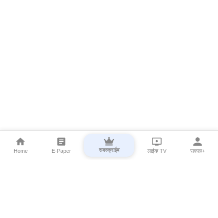
सबस्क्राईब
Home
E-Paper
लाईव्ह TV
सकाळ+