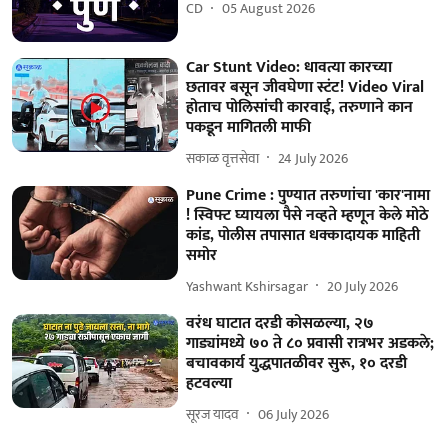
CD
05 August 2026
Car Stunt Video: धावत्या कारच्या
छतावर बसून जीवघेणा स्टंट! Video Viral
होताच पोलिसांची कारवाई, तरुणाने कान
पकडून मागितली माफी
सकाळ वृत्तसेवा
24 July 2026
Pune Crime : पुण्यात तरुणांचा 'कार'नामा
! स्विफ्ट घ्यायला पैसे नव्हते म्हणून केले मोठे
कांड, पोलीस तपासात धक्कादायक माहिती
समोर
Yashwant Kshirsagar
20 July 2026
वरंध घाटात दरडी कोसळल्या, २७
गाड्यांमध्ये ७० ते ८० प्रवासी रात्रभर अडकले;
बचावकार्य युद्धपातळीवर सुरू, १० दरडी
हटवल्या
सूरज यादव
06 July 2026