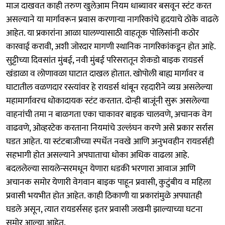
माज दाखवत काही तरुण खुलेआम नियम धाब्यावर बसवून स्टंट करत
असल्याने या मार्गावरून प्रवास करणाऱ्या नागरिकांचे हृदयाचे ठोके वाढले
आहेत. या प्रकारांना आळा घालण्यासाठी वाहतूक पोलिसांनी कठोर
कारवाई करावी, अशी जोरदार मागणी स्थानिक नागरिकांकडून होत आहे.
सुट्टीच्या दिवसांत मुंबई, नवी मुंबई परिसरातून शेकडो बाइक रायडर्स
खंडाळा व लोणावळा घाटात दाखल होतात. खोपोली बाह्य मार्गावर व
घाटातील वळणदार रस्त्यांवर हे रायडर्स थांबून रहदारीने व्यग्र असलेल्या
महामार्गावरच धोकादायक स्टंट करतात. दोन्ही बाजूंनी सुरू असलेल्या
वाहनांची तमा न बाळगता एका चाकावर बाइक चालवणे, अचानक वेग
वाढवणे, ओव्हरटेक करताना नियमांचे उल्लंघन करणे असे प्रकार सर्रास
घडत आहेत. या स्टंटबाजीच्या स्पर्धेत नवखे आणि अनुभवहीन रायडर्सही
सहभागी होत असल्याने अपघाताचा धोका अधिक वाढला आहे.
बदललेल्या सायलेन्सरमधून येणारा धडकी भरणारा आवाज आणि
अचानक समोर येणारी वेगवान बाइक पाहून प्रवासी, कुटुंबीय व महिला
प्रवासी भयभीत होत आहेत. काही ठिकाणी या प्रकारांमुळे अपघातही
घडले असून, त्यात रायडर्ससह इतर प्रवासी जखमी झाल्याच्या घटना
समोर आल्या आहेत.