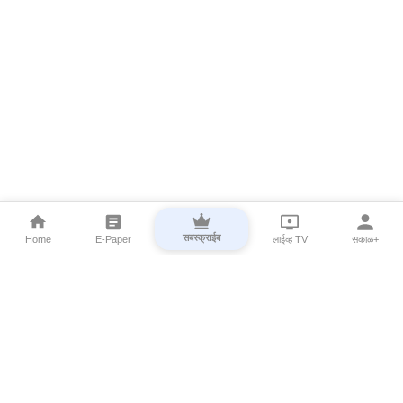
सबस्क्राईब
Home
E-Paper
लाईव्ह TV
सकाळ+