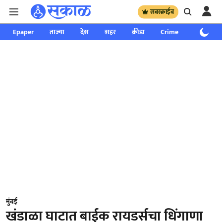
सबस्क्राईब
Epaper
ताज्या
देश
शहर
क्रीडा
Crime
साप्ताहिक
मुंबई
खंडाळा घाटात बाईक रायडर्सचा धिंगाणा