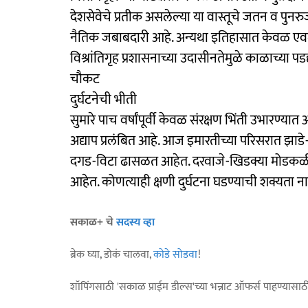
देशसेवेचे प्रतीक असलेल्या या वास्तूचे जतन व पुनर
नैतिक जबाबदारी आहे. अन्यथा इतिहासात केवळ एवढीच
विश्रांतिगृह प्रशासनाच्या उदासीनतेमुळे काळाच्या पड
चौकट
दुर्घटनेची भीती
सुमारे पाच वर्षांपूर्वी केवळ संरक्षण भिंती उभारण्यात 
अद्याप प्रलंबित आहे. आज इमारतीच्या परिसरात झाड
दगड-विटा ढासळत आहेत. दरवाजे-खिडक्या मोडकळी
आहेत. कोणत्याही क्षणी दुर्घटना घडण्याची शक्यता न
सकाळ+ चे
सदस्य व्हा
ब्रेक घ्या, डोकं चालवा,
कोडे सोडवा
!
शॉपिंगसाठी 'सकाळ प्राईम डील्स'च्या भन्नाट ऑफर्स पाहण्यासा