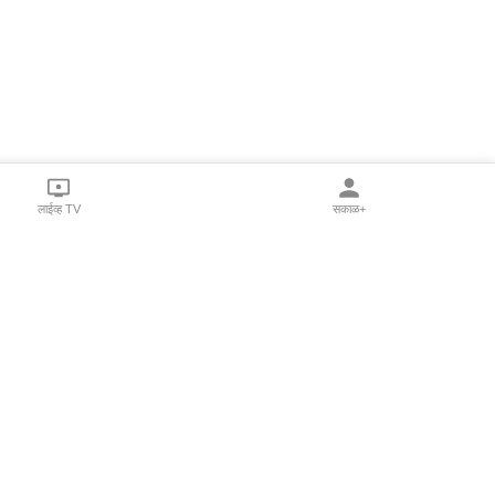
लाईव्ह TV
सकाळ+