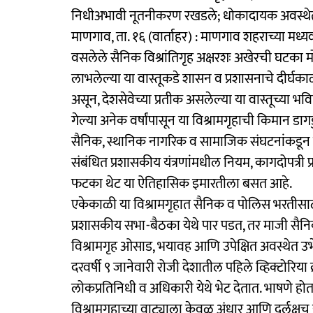
निधीअभावी नूतनीकरण रखडले; धोकादायक अवस्थे
माणगाव, ता. १६ (वार्ताहर) : माणगाव शहराच्या मध्यव
वसलेले सैनिक विश्रांतिगृह अक्षरशः अखेरची घटका म
लाभलेल्या या वास्तूकडे शासन व प्रशासनाचे दीर्घकाळा
असून, देशसेवेच्या प्रतीक असलेल्या या वास्तूच्या भव
गेल्या अनेक वर्षांपासून या विश्रामगृहाची किमान 
सैनिक, स्थानिक नागरिक व सामाजिक संघटनांकडून 
संबंधित प्रशासकीय यंत्रणांमधील नियम, कागदोपत्री 
फटका थेट या ऐतिहासिक इमारतीला बसत आहे.
एकेकाळी या विश्रामगृहात सैनिक व पोलिस भरतीसाठ
प्रशासकीय सभा-बैठका येथे पार पडत, तर माजी सैनिक
विश्रामगृह ओसाड, भयावह आणि उपेक्षित अवस्थेत उभ
दरवर्षी ९ जानेवारी रोजी देशातील पहिले व्हिक्टोरिया 
लोकप्रतिनिधी व अधिकारी येथे भेट देतात. भाषणे होतात
विश्रामगृहाच्या वाट्याला केवळ अंधार आणि दुर्लक्षच य