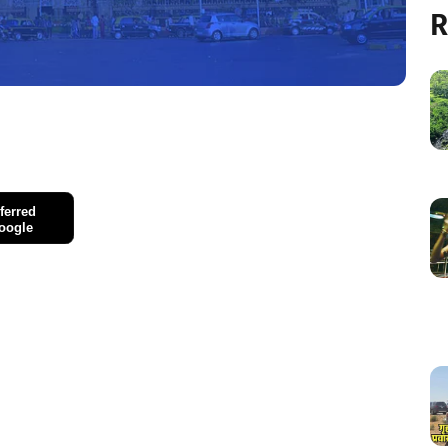
R
ferred
oogle