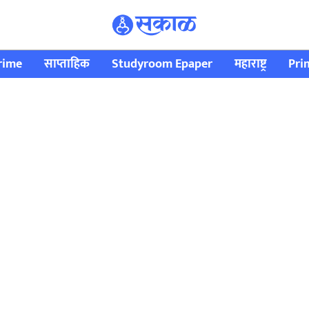
rime
साप्ताहिक
Studyroom Epaper
महाराष्ट्र
Pri