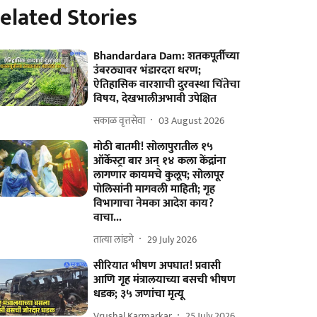
elated Stories
Bhandardara Dam: शतकपूर्तीच्या
उंबरठ्यावर भंडारदरा धरण;
ऐतिहासिक वारशाची दुरवस्था चिंतेचा
विषय, देखभालीअभावी उपेक्षित
सकाळ वृत्तसेवा
03 August 2026
मोठी बातमी! सोलापुरातील १५
ऑर्केस्ट्रा बार अन् १४ कला केंद्रांना
लागणार कायमचे कुलूप; सोलापूर
पोलिसांनी मागवली माहिती; गृह
विभागाचा नेमका आदेश काय?
वाचा...
तात्या लांडगे
29 July 2026
सीरियात भीषण अपघात! प्रवासी
आणि गृह मंत्रालयाच्या बसची भीषण
धडक; ३५ जणांचा मृत्यू
Vrushal Karmarkar
25 July 2026