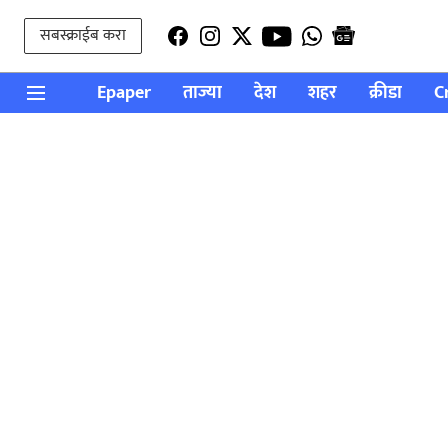
सबस्क्राईब करा
Epaper
ताज्या
देश
शहर
क्रीडा
C