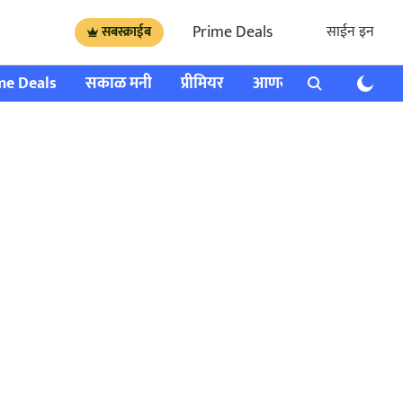
Prime Deals
साईन इन
सबस्क्राईब
me Deals
सकाळ मनी
प्रीमियर
आणखी
राशी भविष्य