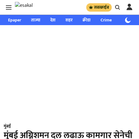
सबस्क्राईब
Epaper
ताज्या
देश
शहर
क्रीडा
Crime
साप्ताहिक
मुंबई
मुंबई अग्निशमन दल लढाऊ कामगार सेनेची