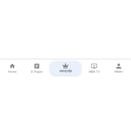
सबस्क्राईब
Home
E-Paper
लाईव्ह TV
सकाळ+
⌄
Marathi News