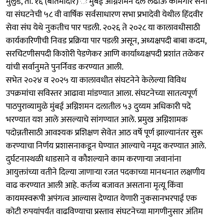
मुलुंड, ता. १६ (बातमीदार) ः मुंबई अग्निशमन दल लढाऊ कामगार सेना
या संघटनेची ५८ वी वार्षिक सर्वसाधारण सभा प्रभादेवी येथील हिंदवीर
सेवा संघ येथे नुकतीच पार पडली. २०२६ ते २०२८ या कालावधीसाठी
कार्यकारिणीची निवड प्रक्रिया पार पडली असून, अध्यक्षपदी बाबा कदम,
सरचिटणीसपदी किशोरी पेडणेकर आणि कार्याध्यक्षपदी प्रशांत तळेकर
यांची सर्वानुमते पुनर्निवड करण्यात आली.
सभेत २०२४ व २०२५ या कालावधीत संघटनेने केलेल्या विविध
उपक्रमांचा सविस्तर आढावा मांडण्यात आला. संघटनेच्या सातत्यपूर्ण
पाठपुराव्यामुळे मुंबई अग्निशमन दलातील ५३ दुय्यम अधिकारी पदे
भरण्यात यश आले असल्याचे सांगण्यात आले. प्रमुख अग्निशामक
पदोन्नतीसाठी आवश्यक प्रशिक्षण सेवेत आठ वर्षे पूर्ण झाल्यानंतर सुरू
करण्याचा निर्णय प्रशासनाकडून घेण्यात आल्याचे नमूद करण्यात आले.
दुर्घटनास्थळी धाडसाने व कौशल्याने काम करणाऱ्या जवानांना
आयुक्तांच्या वतीने दिल्या जाणाऱ्या रजत पदकाच्या मानधनात लक्षणीय
वाढ करण्यात आली आहे. कर्तव्य बजावत असताना मृत्यू किंवा
कायमस्वरूपी अपंगत्व आल्यास देण्यात येणारी नुकसानभरपाई एक
कोटी रुपयांपर्यंत वाढविण्याचा प्रस्ताव संघटनेच्या मागणीनुसार अंतिम