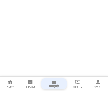
सबस्क्राईब
Home
E-Paper
लाईव्ह TV
सकाळ+