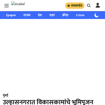
सबस्क्राईब
Epaper
ताज्या
देश
शहर
क्रीडा
Crime
साप्ताहिक
मुंबई
उल्हासनगरात विकासकामांचे भूमिपूजन