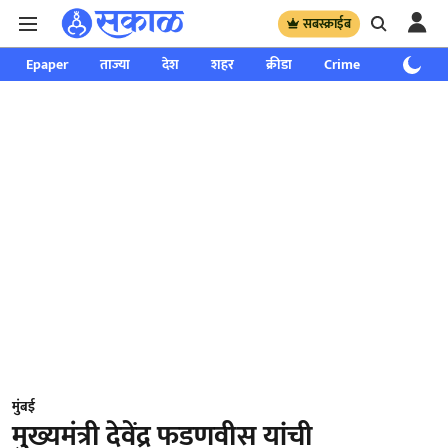
सबस्क्राईब
Epaper
ताज्या
देश
शहर
क्रीडा
Crime
साप्ताहिक
मुंबई
मुख्यमंत्री देवेंद्र फडणवीस यांची