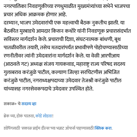
नगरपालिका निवडणुकीच्या रणधुमाळीत मुख्यमंत्र्यांच्या सभेने भाजपचा
प्रचार अधिक आक्रमक होणार आहे.
दरम्यान, भाजप उमेदवारांची एक महत्त्वाची बैठक नुकतीच झाली. या
बैठकीत मुरबाडचे आमदार किसन कथोरे यांनी निवडणूक प्रचारासंदर्भात
सविस्तर मार्गदर्शन केले. प्रचाराची दिशा, संघटनात्मक बांधणी, बूथ
पातळीवरील तयारी, तसेच मतदारांपर्यंत प्रभावीपणे पोहोचण्यासाठीच्या
रणनीतीवर त्यांनी उमेदवारांना मार्गदर्शन केले. या वेळी आरपीआय
(आठवले गट) अध्यक्ष संजय गायकवाड, महाराष्ट्र राज्य परिषद सदस्य
गुलाबराव करंजुळे पाटील, कल्याण जिल्हा सरचिटणीस अभिजित
करंजुळे पाटील, नगराध्यक्षपदाच्या उमेदवार तेजश्री करंजुळे पाटील
यांच्यासह नगरसेवकपदाचे उमेदवार उपस्थित होते.
सकाळ+ चे
सदस्य व्हा
ब्रेक घ्या, डोकं चालवा,
कोडे सोडवा
!
शॉपिंगसाठी 'सकाळ प्राईम डील्स'च्या भन्नाट ऑफर्स पाहण्यासाठी
क्लिक करा
.