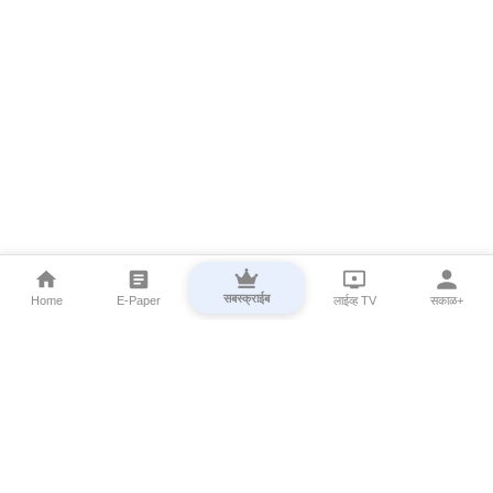
सबस्क्राईब
Home
E-Paper
लाईव्ह TV
सकाळ+