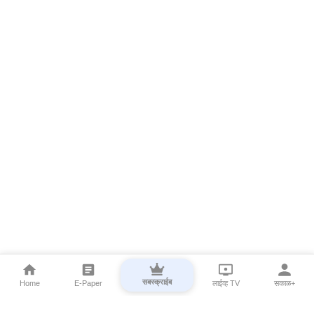
सबस्क्राईब
Home
E-Paper
लाईव्ह TV
सकाळ+