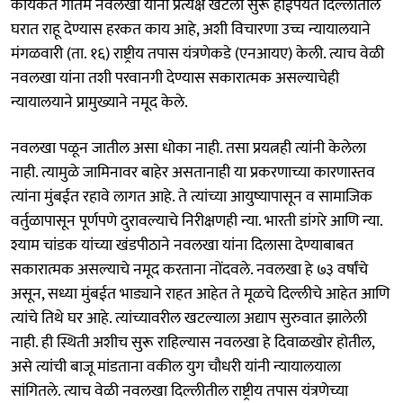
कार्यकर्ते गौतम नवलखा यांना प्रत्यक्ष खटला सुरू होईपर्यंत दिल्लीतील
घरात राहू देण्यास हरकत काय आहे, अशी विचारणा उच्च न्यायालयाने
मंगळवारी (ता. १६) राष्ट्रीय तपास यंत्रणेकडे (एनआयए) केली. त्याच वेळी
नवलखा यांना तशी परवानगी देण्यास सकारात्मक असल्याचेही
न्यायालयाने प्रामुख्याने नमूद केले.
नवलखा पळून जातील असा धोका नाही. तसा प्रयत्नही त्यांनी केलेला
नाही. त्यामुळे जामिनावर बाहेर असतानाही या प्रकरणाच्या कारणास्तव
त्यांना मुंबईत रहावे लागत आहे. ते त्यांच्या आयुष्यापासून व सामाजिक
वर्तुळापासून पूर्णपणे दुरावल्याचे निरीक्षणही न्या. भारती डांगरे आणि न्या.
श्याम चांडक यांच्या खंडपीठाने नवलखा यांना दिलासा देण्याबाबत
सकारात्मक असल्याचे नमूद करताना नोंदवले. नवलखा हे ७३ वर्षांचे
असून, सध्या मुंबईत भाड्याने राहत आहेत ते मूळचे दिल्लीचे आहेत आणि
त्यांचे तिथे घर आहे. त्यांच्यावरील खटल्याला अद्याप सुरुवात झालेली
नाही. ही स्थिती अशीच सुरू राहिल्यास नवलखा हे दिवाळखोर होतील,
असे त्यांची बाजू मांडताना वकील युग चौधरी यांनी न्यायालयाला
सांगितले. त्याच वेळी नवलखा दिल्लीतील राष्ट्रीय तपास यंत्रणेच्या