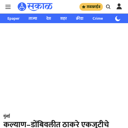
सबस्क्राईब
Epaper
ताज्या
देश
शहर
क्रीडा
Crime
साप्ताहिक
मुंबई
कल्याण–डोंबिवलीत ठाकरे एकजुटीचे