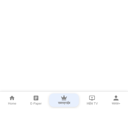
सबस्क्राईब
Home
E-Paper
लाईव्ह TV
सकाळ+