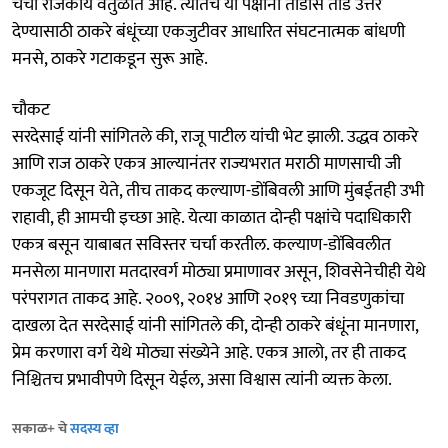
चर्चा राजकीय वर्तुळात आहे. त्यातच या पक्षांना तोडीस तोड उत्तर
देण्यासाठी ठाकरे बंधूंच्या एकजुटीवर आधारित संघटनात्मक बांधणी
मनसे, ठाकरे गटाकडून सुरू आहे.
चौकट
सरदेसाई यांनी सांगितले की, राजू पाटील यांची भेट झाली. उद्धव ठाकरे
आणि राज ठाकरे एकत्र आल्यानंतर राज्यभरात मराठी माणसाची जी
एकजूट दिसून येते, तीच ताकद कल्याण-डोंबिवली आणि मुंबईतही उभी
राहावी, ही आमची इच्छा आहे. येत्या काळात दोन्ही पक्षांचे पदाधिकारी
एकत्र बसून याबाबत सविस्तर चर्चा करतील. कल्याण-डोंबिवलीत
मनसेला मानणारा मतदारवर्ग मोठ्या प्रमाणावर असून, शिवसेनेचीही येथे
परंपरागत ताकद आहे. २००९, २०१४ आणि २०१९ च्या निवडणुकांचा
दाखला देत सरदेसाई यांनी सांगितले की, दोन्ही ठाकरे बंधूंना मानणारा,
प्रेम करणारा वर्ग येथे मोठ्या संख्येने आहे. एकत्र आलो, तर ही ताकद
निश्चितच प्रभावीपणे दिसून येईल, असा विश्वास त्यांनी व्यक्त केला.
सकाळ+ चे
सदस्य व्हा