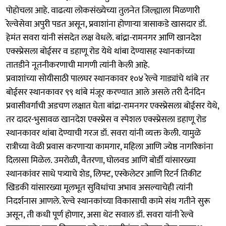
पोहोचला आहे. वाढत्या लोकसंख्येच्या तुलनेत जिल्ह्याला मिळणारी
रेल्वेसेवा अपुरी पडत असून, प्रवाशांना होणाऱ्या त्रासाकडे खासदार डॉ.
हेमंत सवरा यांनी संसदेत लक्ष वेधले. बांद्रा-रामनगर आणि खानदेश
एक्स्प्रेसला बोईसर व डहाणू रोड येथे थांबा देण्यासह स्थानकांच्या
तातडीने नूतनीकरणाची मागणी त्यांनी केली आहे.
प्रवाशांच्या सोयीसाठी पालघर स्थानकावर १०४ रेल्वे गाड्यांचे थांबे तर
बोईसर स्थानकावर ९९ थांबे मंजूर करण्यात आले असले तरी दैनंदिन
प्रवासीवर्गाची अडचण लक्षात घेता बांद्रा-रामनगर एक्स्प्रेसला बोईसर येथे,
तर दादर-भुसावळ खानदेश एक्स्प्रेस व स्पेशल एक्स्प्रेसला डहाणू रोड
स्थानकावर थांबा देण्याची गरज डॉ. सवरा यांनी व्यक्त केली. यामुळे
रात्रीच्या वेळी प्रवास करणाऱ्या कामगार, महिला आणि ज्येष्ठ नागरिकांना
दिलासा मिळेल. उमरोळी, वैतरणा, घोलवड आणि बोर्डी यांसारख्या
स्थानकांवर साधे पत्र्याचे शेड, लिफ्ट, एस्केलेटर आणि रिटर्न तिकीट
खिडकी यांसारख्या मूलभूत सुविधांचा अभाव असल्याचेही त्यांनी
निदर्शनास आणले. रेल्वे स्थानकांच्या विकासाची कामे संथ गतीने सुरू
असून, ती कधी पूर्ण होणार, असा थेट सवाल डॉ. सवरा यांनी रेल्वे