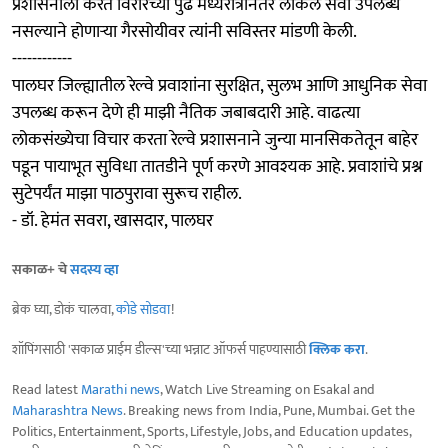
प्रशासनाला करत विरारच्या पुढे मध्यरात्रीनंतर लोकल सेवा उपलब्ध
नसल्याने होणाऱ्या गैरसोयीवर त्यांनी सविस्तर मांडणी केली.
------------
पालघर जिल्ह्यातील रेल्वे प्रवाशांना सुरक्षित, सुलभ आणि आधुनिक सेवा
उपलब्ध करून देणे ही माझी नैतिक जबाबदारी आहे. वाढत्या
लोकसंख्येचा विचार करता रेल्वे प्रशासनाने जुन्या मानसिकतेतून बाहेर
पडून पायाभूत सुविधा तातडीने पूर्ण करणे आवश्यक आहे. प्रवाशांचे प्रश्न
सुटेपर्यंत माझा पाठपुरावा सुरूच राहील.
- डॉ. हेमंत सवरा, खासदार, पालघर
सकाळ+ चे
सदस्य व्हा
ब्रेक घ्या, डोकं चालवा,
कोडे सोडवा
!
शॉपिंगसाठी 'सकाळ प्राईम डील्स'च्या भन्नाट ऑफर्स पाहण्यासाठी
क्लिक करा
.
Read latest
Marathi news
, Watch Live Streaming on Esakal and
Maharashtra News
. Breaking news from India, Pune, Mumbai. Get the
Politics, Entertainment, Sports, Lifestyle, Jobs, and Education updates,