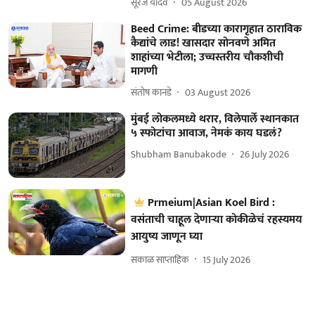
सूरज यादव
05 August 2026
Beed Crime: बीडच्या कारागृहात ठाराविक
कैद्यांचे लाड! खासदार सोनवणे अमित
शाहांच्या भेटीला; उच्चस्तरीय चौकशीची
मागणी
संतोष कानडे
03 August 2026
मुंबई लोकलमध्ये थरार, विलेपार्ले स्थानकात
५ स्फोटांचा आवाज, नेमकं काय घडलं?
Shubham Banubakode
26 July 2026
Prmeium|Asian Koel Bird :
वसंताची चाहूल देणाऱ्या कोकीळेचं रहस्यमय
आयुष्य जाणून घ्या
सकाळ साप्ताहिक
15 July 2026