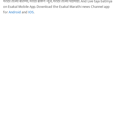
मराठी ताज्या बातम्या, मराठी ब्रेकिंग न्यूज, मराठी ताज्या घडामोडी. And Live taja batmya
on Esakal Mobile App. Download the Esakal Marathi news Channel app
for
Android
and
IOS
.