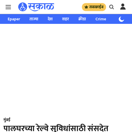
सबस्क्राईब
Epaper
ताज्या
देश
शहर
क्रीडा
Crime
साप्ताहिक
मुंबई
पालघरच्या रेल्वे सुविधांसाठी संसदेत