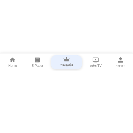
सबस्क्राईब
Home
E-Paper
लाईव्ह TV
सकाळ+
⌄
Marathi News