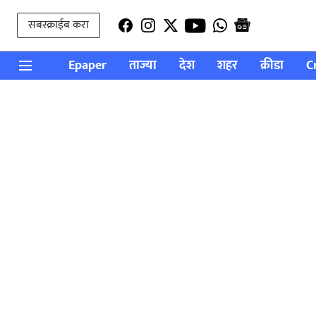
सबस्क्राईब करा
Epaper
ताज्या
देश
शहर
क्रीडा
C