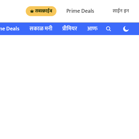
Prime Deals
साईन इन
सबस्क्राईब
me Deals
सकाळ मनी
प्रीमियर
आणखी
राशी भविष्य