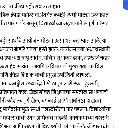
द्यालयात क्रीडा महोत्सव उत्साहात
्षिक क्रीडा महोत्सवाअंतर्गत कबड्डी स्पर्धा मोठ्या उत्साहात
ितीत पार पडले असून, विद्यार्थ्यांच्या सहभागाने संपूर्ण परिसर
बड्डी स्पर्धांचे आयोजन मोठ्या उत्साहात करण्यात आले. या
नंजय बोडारे यांच्या हस्ते झाले. कार्यक्रमाच्या अध्यक्षस्थानी
ंस्थेचे उपाध्यक्ष बापू सावंत, सचिव सुधाकर ढाके, सहखजिनदार
 भाऊसाहेब सावंत, माध्यमिक विभागाचे मुख्याध्यापक विजय
 आणि क्रीडा शिक्षक यांची प्रमुख उपस्थिती लाभली.
 करताना कबड्डीसारख्या देशी खेळातून शारीरिक तंदुरुस्ती,
 प्रतिपादन केले. खेळासोबत शिक्षणाचा समतोल साधण्याचे
यार्थ्यांनी कौशल्यपूर्ण खेळ, चपळाई आणि संघनिष्ठा दाखवत
र्गदर्शनामुळे स्पर्धा यशस्वीरीत्या पार पडल्या. विद्यार्थ्यांचा
ा महोत्सवाची रंगत अधिकच वाढली. कार्यक्रमाच्या यशस्वी
्षक आणि सहभागी विद्यार्थ्यांचे कौतुक केले. क्रीडास्पर्धांच्या