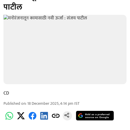
पाटील
CD
Published on
:
18 December 2025, 4:14 pm
IST
Add as a preferred
source on Google