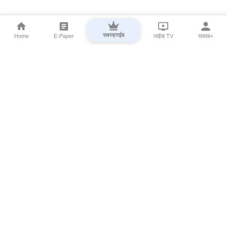
सबस्क्राईब
Home
E-Paper
लाईव्ह TV
सकाळ+
⌄
Marathi News
⌄
About Esakal
⌄
Digital Products
⌄
Sakal Programs