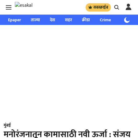
सबस्क्राईब
Epaper
ताज्या
देश
शहर
क्रीडा
Crime
साप्ताहिक
मुंबई
मनोरंजनातून कामासाठी नवी ऊर्जा : संजय