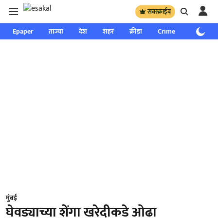
सबस्क्राईब
Epaper
ताज्या
देश
शहर
क्रीडा
Crime
साप्ताहिक
मुंबई
घेवड्याच्या शेंगा खरेदीकडे ओढा