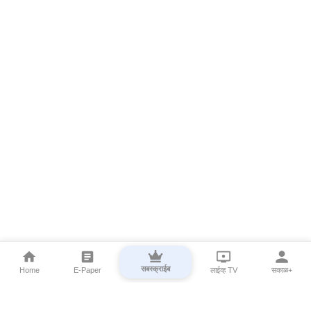
सबस्क्राईब
Home
E-Paper
लाईव्ह TV
सकाळ+