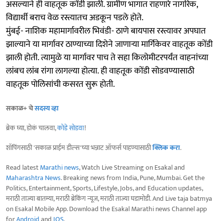
असल्याने ही वाहतूक कोंडी झाली. ग्रामीण भागात राहणारे नागरिक,
विद्यार्थी बराच वेळ रस्त्यातच अडकून पडले होते.
मुंबई- नाशिक महामार्गावरील भिवंडी- ठाणे बायपास रस्त्यावर अपघात
झाल्याने या मार्गावर ठाण्याच्या दिशेने जाणाऱ्या मार्गिकेवर वाहतूक कोंडी
झाली होती. त्यामुळे या मार्गावर पाच ते सहा किलोमीटरपर्यंत वाहनांच्या
लांबच लांब रांगा लागल्या होत्या. ही वाहतूक कोंडी सोडवण्यासाठी
वाहतूक पोलिसांची कसरत सुरू होती.
सकाळ+ चे
सदस्य व्हा
ब्रेक घ्या, डोकं चालवा,
कोडे सोडवा
!
शॉपिंगसाठी 'सकाळ प्राईम डील्स'च्या भन्नाट ऑफर्स पाहण्यासाठी
क्लिक करा
.
Read latest
Marathi news
, Watch Live Streaming on Esakal and
Maharashtra News
. Breaking news from India, Pune, Mumbai. Get the
Politics, Entertainment, Sports, Lifestyle, Jobs, and Education updates,
मराठी ताज्या बातम्या, मराठी ब्रेकिंग न्यूज, मराठी ताज्या घडामोडी. And Live taja batmya
on Esakal Mobile App. Download the Esakal Marathi news Channel app
for
Android
and
IOS
.