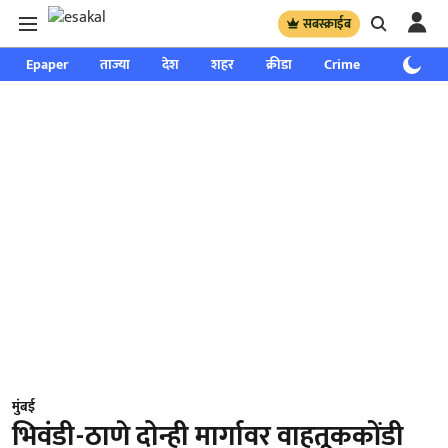
सबस्क्राईब
Epaper
ताज्या
देश
शहर
क्रीडा
Crime
साप्ताहिक
मुंबई
भिवंडी-ठाणे दोन्ही मार्गावर वाहतूककोंडी