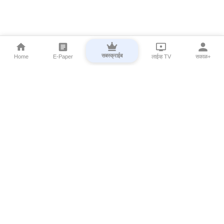
सबस्क्राईब
Home
E-Paper
लाईव्ह TV
सकाळ+
⌄
Marathi News
⌄
About Esakal
⌄
Digital Products
⌄