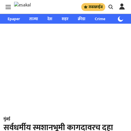
सबस्क्राईब
Epaper
ताज्या
देश
शहर
क्रीडा
Crime
साप्ताहिक
मुंबई
सर्वधर्मीय स्मशानभूमी कागदावरच दहा