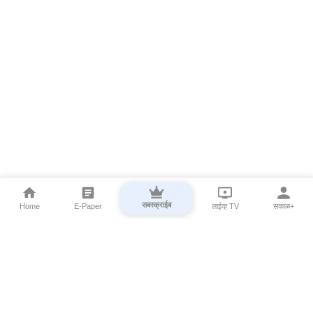
सबस्क्राईब
Home
E-Paper
लाईव्ह TV
सकाळ+