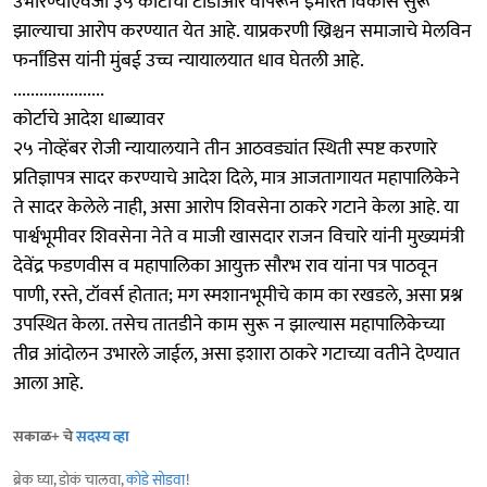
उभारण्याऐवजी ३५ कोटींचा टीडीआर वापरून इमारत विकास सुरू
झाल्याचा आरोप करण्यात येत आहे. याप्रकरणी ख्रिश्चन समाजाचे मेलविन
फर्नांडिस यांनी मुंबई उच्च न्यायालयात धाव घेतली आहे.
.....................
कोर्टाचे आदेश धाब्यावर
२५ नोव्हेंबर रोजी न्यायालयाने तीन आठवड्यांत स्थिती स्पष्ट करणारे
प्रतिज्ञापत्र सादर करण्याचे आदेश दिले, मात्र आजतागायत महापालिकेने
ते सादर केलेले नाही, असा आरोप शिवसेना ठाकरे गटाने केला आहे. या
पार्श्वभूमीवर शिवसेना नेते व माजी खासदार राजन विचारे यांनी मुख्यमंत्री
देवेंद्र फडणवीस व महापालिका आयुक्त सौरभ राव यांना पत्र पाठवून
पाणी, रस्ते, टॉवर्स होतात; मग स्मशानभूमीचे काम का रखडले, असा प्रश्न
उपस्थित केला. तसेच तातडीने काम सुरू न झाल्यास महापालिकेच्या
तीव्र आंदोलन उभारले जाईल, असा इशारा ठाकरे गटाच्या वतीने देण्यात
आला आहे.
सकाळ+ चे
सदस्य व्हा
ब्रेक घ्या, डोकं चालवा,
कोडे सोडवा
!