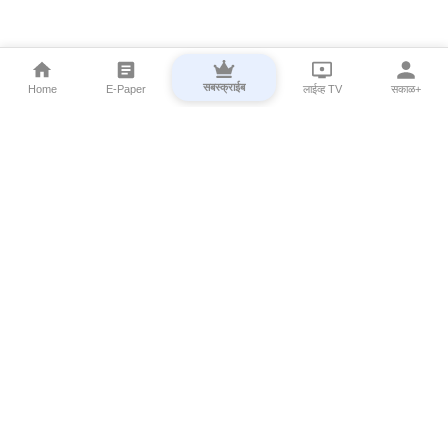
सबस्क्राईब
Home
E-Paper
लाईव्ह TV
सकाळ+
⌄
Marathi News
⌄
About Esakal
⌄
Digital Products
⌄
Sakal Programs