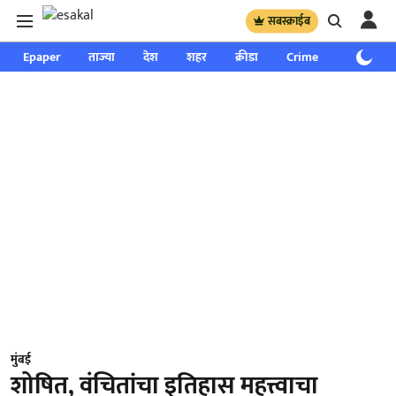
सबस्क्राईब
Epaper
ताज्या
देश
शहर
क्रीडा
Crime
साप्ताहिक
मुंबई
शोषित, वंचितांचा इतिहास महत्त्वाचा