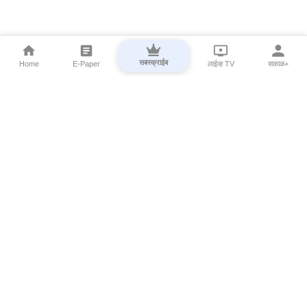
सबस्क्राईब
Home
E-Paper
लाईव्ह TV
सकाळ+
⌄
Marathi News
⌄
About Esakal
⌄
Digital Products
⌄
Sakal Programs