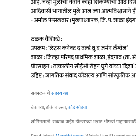
आहे. जेव्हा मुलांची नवीन काही शिकण्याची ओढ दिसते,
आदिवासी भागातील मुले आज ज्या आत्मविश्वासाने ही
- अमोल पेन्सलवार (मुख्याध्यापक, जि. प. शाळा इंदग
ठळक वैशिष्ट्ये :
उपक्रम : ‘लेट्स कनेक्ट द वर्ल्ड थ्रू द जर्मन लँग्वेज’
शाळा : जिल्हा परिषद प्राथमिक शाळा, इंदगाव (ता. 
प्रोत्साहन : तत्कालीन सीईओ रोहन घुगे यांच्या ‘दिशा’ उ
उद्दिष्ट : जागतिक संवाद कौशल्य आणि सांस्कृतिक 
सकाळ+ चे
सदस्य व्हा
ब्रेक घ्या, डोकं चालवा,
कोडे सोडवा
!
शॉपिंगसाठी 'सकाळ प्राईम डील्स'च्या भन्नाट ऑफर्स पाहण्यासा