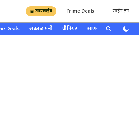
Prime Deals
साईन इन
सबस्क्राईब
me Deals
सकाळ मनी
प्रीमियर
आणखी
राशी भविष्य