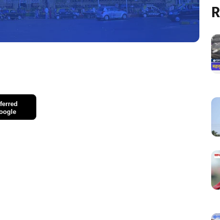
R
ferred
oogle