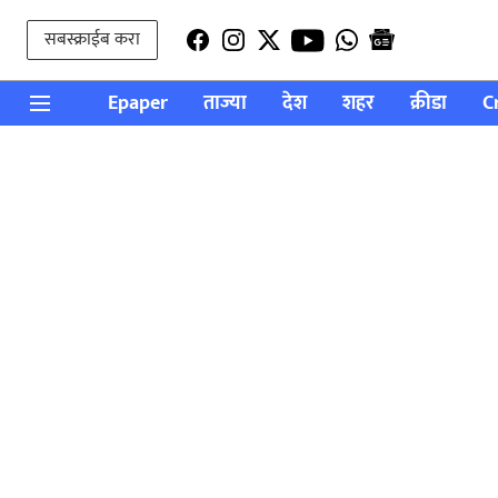
सबस्क्राईब करा
Epaper
ताज्या
देश
शहर
क्रीडा
C