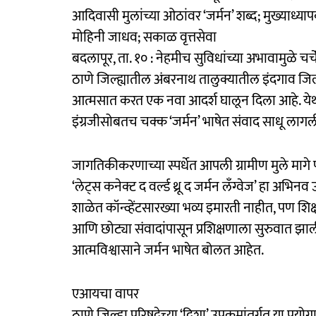
आदिवासी मुलांच्या ओठांवर ‘जर्मन’ शब्द; मुख्याध्
मोहिनी जाधव; सकाळ वृत्तसेवा
बदलापूर, ता. १० : नेहमीच सुविधांच्या अभावामुळे 
ठाणे जिल्ह्यातील अंबरनाथ तालुक्यातील इंदगाव जिल्
आत्मसात करत एक नवा आदर्श घालून दिला आहे. ये
इंग्रजीसोबतच चक्क ‘जर्मन’ भाषेत संवाद साधू लाग
जागतिकीकरणाच्या स्पर्धेत आपली ग्रामीण मुले मागे प
‘लेट्स कनेक्ट द वर्ल्ड थ्रू द जर्मन लँग्वेज’ हा अभ
शाळेत कॉन्व्हेंटसारख्या भव्य इमारती नाहीत, पण शिक्षण
आणि छोट्या संवादांपासून प्रशिक्षणाला सुरुवात झ
आत्मविश्वासाने जर्मन भाषेत बोलत आहेत.
एआयचा वापर
ठाणे जिल्हा परिषदेच्या ‘दिशा’ उपक्रमांतर्गत या प्रय