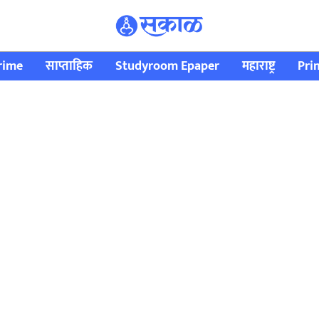
rime
साप्ताहिक
Studyroom Epaper
महाराष्ट्र
Pri