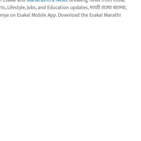
n Esakal and
Maharashtra News
. Breaking news from India,
, Lifestyle, Jobs, and Education updates, मराठी ताज्या बातम्या,
aja batmya on Esakal Mobile App. Download the Esakal Marathi