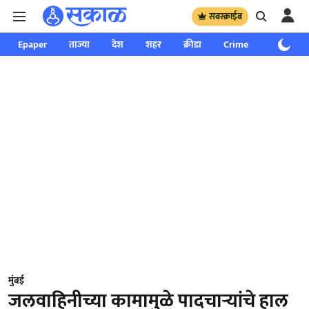
सबस्क्राईब
Epaper
ताज्या
देश
शहर
क्रीडा
Crime
साप्ताहिक
मुंबई
जलवाहिनीच्या कामामुळे पादचाऱ्यांचे हाल