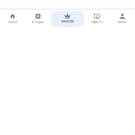
सबस्क्राईब
Home
E-Paper
लाईव्ह TV
सकाळ+
⌄
Marathi News
⌄
About Esakal
⌄
Digital Products
⌄
Sakal Programs