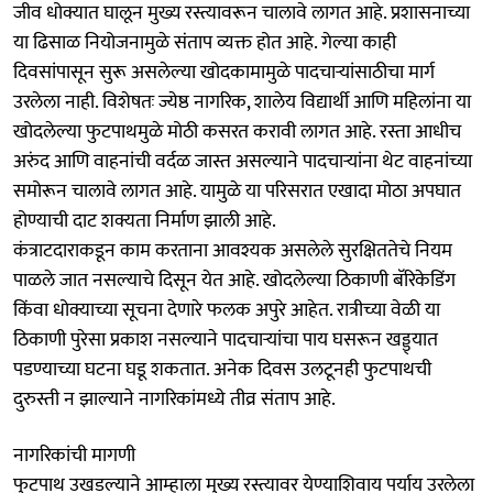
जीव धोक्यात घालून मुख्य रस्त्यावरून चालावे लागत आहे. प्रशासनाच्या
या ढिसाळ नियोजनामुळे संताप व्यक्त होत आहे. गेल्या काही
दिवसांपासून सुरू असलेल्या खोदकामामुळे पादचाऱ्यांसाठीचा मार्ग
उरलेला नाही. विशेषतः ज्येष्ठ नागरिक, शालेय विद्यार्थी आणि महिलांना या
खोदलेल्या फुटपाथमुळे मोठी कसरत करावी लागत आहे. रस्ता आधीच
अरुंद आणि वाहनांची वर्दळ जास्त असल्याने पादचाऱ्यांना थेट वाहनांच्या
समोरून चालावे लागत आहे. यामुळे या परिसरात एखादा मोठा अपघात
होण्याची दाट शक्यता निर्माण झाली आहे.
कंत्राटदाराकडून काम करताना आवश्यक असलेले सुरक्षिततेचे नियम
पाळले जात नसल्याचे दिसून येत आहे. खोदलेल्या ठिकाणी बॅरिकेडिंग
किंवा धोक्याच्या सूचना देणारे फलक अपुरे आहेत. रात्रीच्या वेळी या
ठिकाणी पुरेसा प्रकाश नसल्याने पादचाऱ्यांचा पाय घसरून खड्ड्यात
पडण्याच्या घटना घडू शकतात. अनेक दिवस उलटूनही फुटपाथची
दुरुस्ती न झाल्याने नागरिकांमध्ये तीव्र संताप आहे.
नागरिकांची मागणी
फुटपाथ उखडल्याने आम्हाला मुख्य रस्त्यावर येण्याशिवाय पर्याय उरलेला