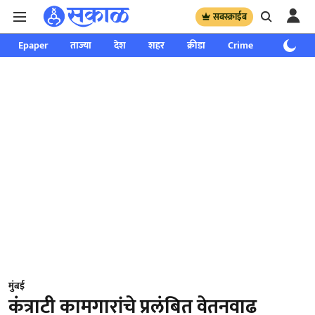
सबस्क्राईब
Epaper
ताज्या
देश
शहर
क्रीडा
Crime
साप्ताहिक
मुंबई
कंत्राटी कामगारांचे प्रलंबित वेतनवाढ