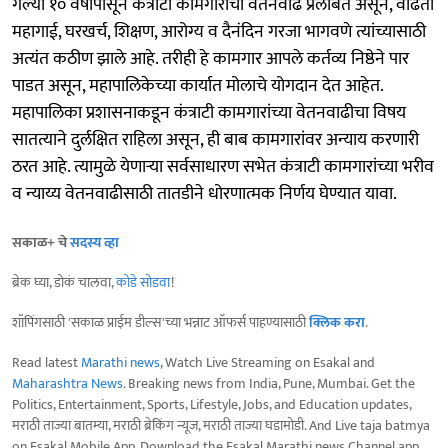
गेल्या १० वर्षांपासून कंत्राटी कामगारांची वेतनवाढ प्रलंबित असून, वाढती
महागाई, घरखर्च, शिक्षण, आरोग्य व दैनंदिन गरजा भागवणे त्यांच्यासाठी
अत्यंत कठीण झाले आहे. तरीही हे कामगार आपले कर्तव्य निष्ठेने पार
पाडत असून, महापालिकेच्या कार्यात मोलाचे योगदान देत आहेत.
महापालिका प्रशासनाकडून कंत्राटी कामगारांच्या वेतनवाढीचा विषय
सातत्याने दुर्लक्षित राहिला असून, ही बाब कामगारांवर अन्याय करणारी
ठरत आहे. त्यामुळे येणाऱ्या सर्वसाधारण सभेत कंत्राटी कामगारांच्या भरीव
व न्याय्य वेतनवाढीसाठी तातडीने धोरणात्मक निर्णय घेण्यात यावा.
सकाळ+ चे
सदस्य व्हा
ब्रेक घ्या, डोकं चालवा,
कोडे सोडवा
!
शॉपिंगसाठी 'सकाळ प्राईम डील्स'च्या भन्नाट ऑफर्स पाहण्यासाठी
क्लिक करा
.
Read latest
Marathi news
, Watch Live Streaming on Esakal and
Maharashtra News
. Breaking news from India, Pune, Mumbai. Get the
Politics, Entertainment, Sports, Lifestyle, Jobs, and Education updates,
मराठी ताज्या बातम्या, मराठी ब्रेकिंग न्यूज, मराठी ताज्या घडामोडी. And Live taja batmya
on Esakal Mobile App. Download the Esakal Marathi news Channel app