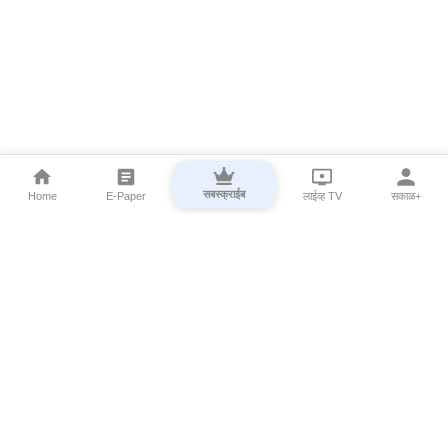
सबस्क्राईब
Home
E-Paper
लाईव्ह TV
सकाळ+
⌄
Marathi News