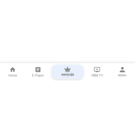
सबस्क्राईब
Home
E-Paper
लाईव्ह TV
सकाळ+