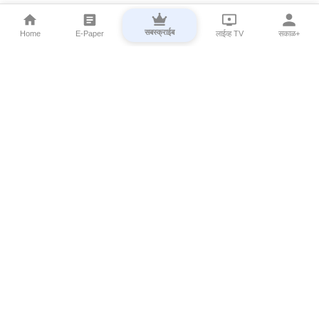
सबस्क्राईब
Home
E-Paper
लाईव्ह TV
सकाळ+
⌄
Marathi News
⌄
About Esakal
⌄
Digital Products
⌄
Sakal Programs