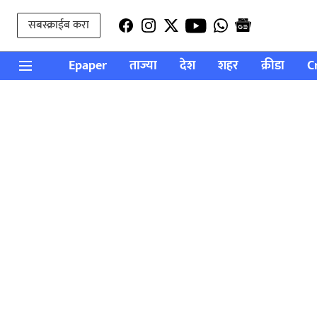
सबस्क्राईब करा
Epaper
ताज्या
देश
शहर
क्रीडा
C