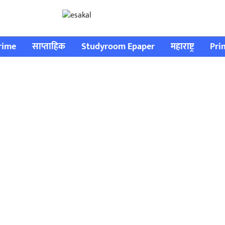
rime
साप्ताहिक
Studyroom Epaper
महाराष्ट्र
Pri