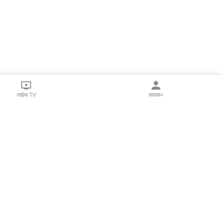
लाईव्ह TV
सकाळ+