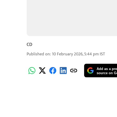
CD
Published on
:
10 February 2026, 5:44 pm
IST
Add as a pre
source on G