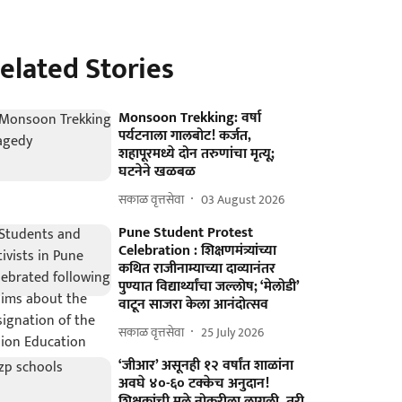
elated Stories
Monsoon Trekking: वर्षा
पर्यटनाला गालबोट! कर्जत,
शहापूरमध्ये दोन तरुणांचा मृत्यू;
घटनेने खळबळ
सकाळ वृत्तसेवा
03 August 2026
Pune Student Protest
Celebration : शिक्षणमंत्र्यांच्या
कथित राजीनाम्याच्या दाव्यानंतर
पुण्यात विद्यार्थ्यांचा जल्लोष; ‘मेलोडी’
वाटून साजरा केला आनंदोत्सव
सकाळ वृत्तसेवा
25 July 2026
‘जीआर’ असूनही १२ वर्षांत शाळांना
अवघे ४०-६० टक्केच अनुदान!
शिक्षकांची मुले नोकरीला लागली, तरी