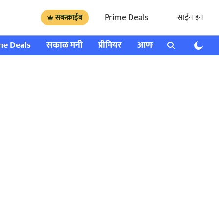
Prime Deals
साईन इन
सबस्क्राईब
me Deals
सकाळ मनी
प्रीमियर
आणखी
राशी भविष्य