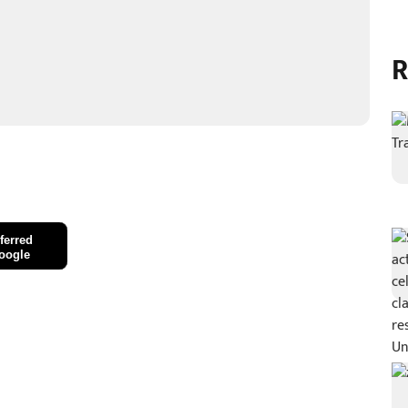
R
ferred
oogle