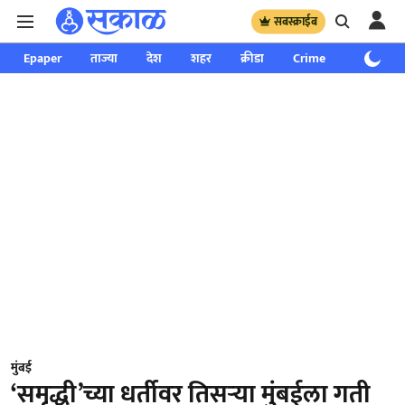
सबस्क्राईब
Epaper
ताज्या
देश
शहर
क्रीडा
Crime
साप्ताहिक
मुंबई
‘समृद्धी’च्या धर्तीवर तिसऱ्या मुंबईला गती