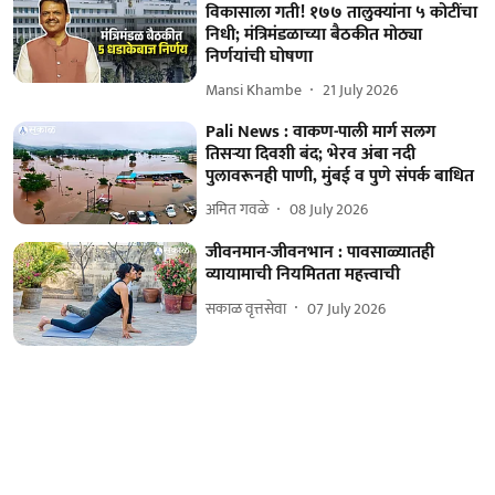
विकासाला गती! १७७ तालुक्यांना ५ कोटींचा
निधी; मंत्रिमंडळाच्या बैठकीत मोठ्या
निर्णयांची घोषणा
Mansi Khambe
21 July 2026
Pali News : वाकण-पाली मार्ग सलग
तिसऱ्या दिवशी बंद; भेरव अंबा नदी
पुलावरूनही पाणी, मुंबई व पुणे संपर्क बाधित
अमित गवळे
08 July 2026
जीवनमान-जीवनभान : पावसाळ्यातही
व्यायामाची नियमितता महत्त्वाची
सकाळ वृत्तसेवा
07 July 2026