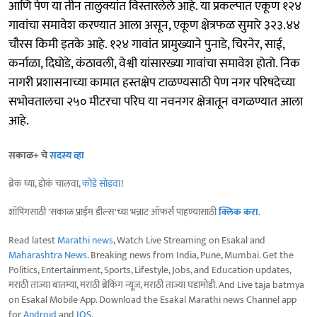
आणि पेण या तीन तालुक्यांत विस्तारलेले आहे. या प्रकल्पात एकूण १२४
गावांचा समावेश करण्यात आला असून, एकूण क्षेत्रफळ सुमारे ३२३.४४
चौरस किमी इतके आहे. १२४ गावांत प्रामुख्याने पुनाडे, चिरनेर, साई,
कर्नाळा, दिघोडे, कंठावली, वेश्वी यांसारख्या गावांचा समावेश होतो. निक
नागरी प्रशासनाच्या कामात हस्तक्षेप टाळण्यसाठी पेण नगर परिषदेच्या
सभोवतालचा २५० मीटरचा परिघ या नवनगर क्षेत्रातून वगळण्यात आला
आहे.
सकाळ+ चे
सदस्य व्हा
ब्रेक घ्या, डोकं चालवा,
कोडे सोडवा
!
शॉपिंगसाठी 'सकाळ प्राईम डील्स'च्या भन्नाट ऑफर्स पाहण्यासाठी
क्लिक करा
.
Read latest
Marathi news
, Watch Live Streaming on Esakal and
Maharashtra News
. Breaking news from India, Pune, Mumbai. Get the
Politics, Entertainment, Sports, Lifestyle, Jobs, and Education updates,
मराठी ताज्या बातम्या, मराठी ब्रेकिंग न्यूज, मराठी ताज्या घडामोडी. And Live taja batmya
on Esakal Mobile App. Download the Esakal Marathi news Channel app
for
Android
and
IOS
.