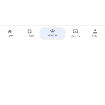
सबस्क्राईब
Home
E-Paper
लाईव्ह TV
सकाळ+
⌄
Marathi News
⌄
About Esakal