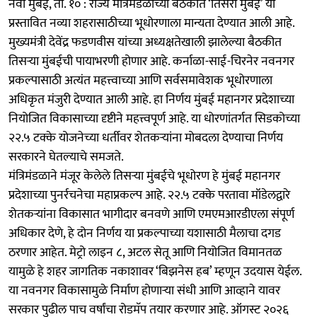
नवी मुंबई, ता. १० : राज्य मंत्रिमंडळाच्या बैठकीत ‘तिसरी मुंबई’ या
प्रस्तावित नव्या शहरासाठीच्या भूधोरणाला मान्यता देण्यात आली आहे.
मुख्यमंत्री देवेंद्र फडणवीस यांच्या अध्यक्षतेखाली झालेल्या बैठकीत
तिसऱ्या मुंबईची पायाभरणी होणार आहे. कर्नाळा-साई-चिरनेर नवनगर
प्रकल्पासाठी अत्यंत महत्त्वाच्या आणि सर्वसमावेशक भूधोरणाला
अधिकृत मंजुरी देण्यात आली आहे. हा निर्णय मुंबई महानगर प्रदेशाच्या
नियोजित विकासाच्या दृष्टीने महत्त्वपूर्ण आहे. या धोरणांतर्गत सिडकोच्या
२२.५ टक्के योजनेच्या धर्तीवर शेतकऱ्यांना मोबदला देण्याचा निर्णय
सरकारने घेतल्याचे समजते.
मंत्रिमंडळाने मंजूर केलेले तिसऱ्या मुंबईचे भूधोरण हे मुंबई महानगर
प्रदेशाच्या पुनर्रचनेचा महाप्रकल्प आहे. २२.५ टक्के परतावा मॉडेलद्वारे
शेतकऱ्यांना विकासात भागीदार बनवणे आणि एमएमआरडीएला संपूर्ण
अधिकार देणे, हे दोन निर्णय या प्रकल्पाच्या यशासाठी मैलाचा दगड
ठरणार आहेत. मेट्रो लाइन ८, अटल सेतू आणि नियोजित विमानतळ
यामुळे हे शहर जागतिक नकाशावर ‘बिझनेस हब’ म्हणून उदयास येईल.
या नवनगर विकासामुळे निर्माण होणाऱ्या संधी आणि आव्हाने यावर
सरकार पुढील पाच वर्षांचा रोडमॅप तयार करणार आहे. ऑगस्ट २०२६