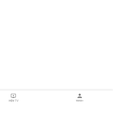
लाईव्ह TV
सकाळ+