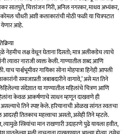
ाकर सातपुते, चित्तरंजन गिरी, अनिल नगरकर, माधव अभ्यंकर,
 आणि कोमल चौधरी अशी कलाकारांची मोठी फळी या चित्रपटात
ला येणार आहे.
तिक्रिया
े नेहमीच लक्ष वेधून घेताना दिसतो; मात्र अलीकडेच त्याचे
कांनी त्यावर नाराजी व्यक्त केली. गाण्यातील शब्द आणि
ी. याच पार्श्वभूमीवर गायिका सोना मोहपात्रा हिनेही आपली
ाकारांनी समाजाप्रती जबाबदारीने वागावे,’ असे मत तिने
लिहिलेल्या संदेशात या गाण्यातील महिलांचे चित्रण आणि
 महिलांना केवळ आकर्षणाचे साधन म्हणून दाखवणे ही
ल्याचे तिने स्पष्ट केले. हरियानाची ओळख सांगत स्वतःचा
द्दल आदरही तितकाच महत्त्वाचा असतो, असेही तिने म्हटले.
यामुळे स्त्रियांचा मान राखणारी उदाहरणे पुढे यायला हवीत,
ेश घातलेल्या मुली नाचताना दाखवण्यात आल्या होत्या. तसेच