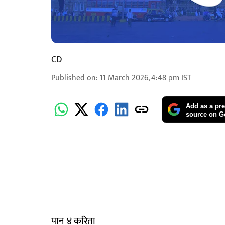
CD
Published on
:
11 March 2026, 4:48 pm
IST
Add as a pre
source on G
पान ४ करिता