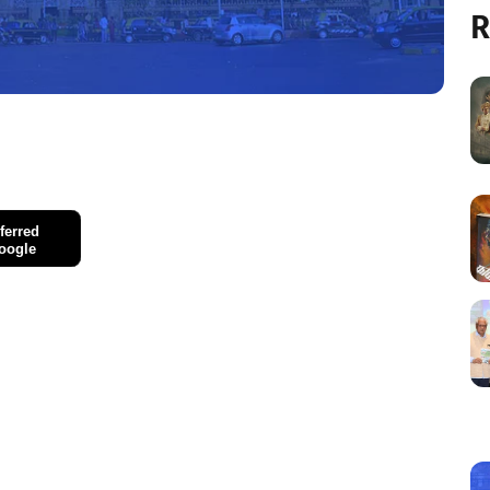
R
ferred
oogle