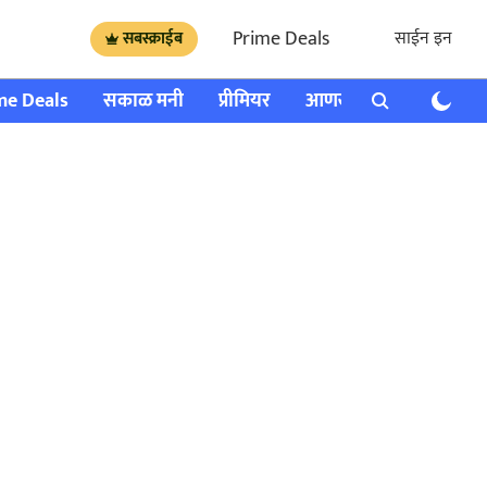
Prime Deals
साईन इन
सबस्क्राईब
me Deals
सकाळ मनी
प्रीमियर
आणखी
राशी भविष्य