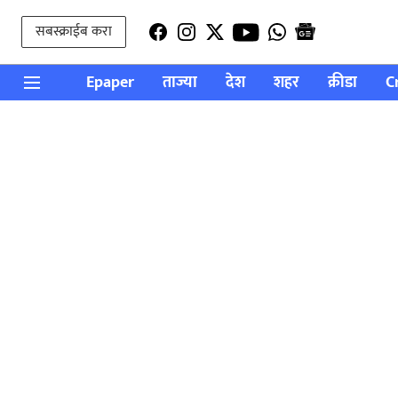
सबस्क्राईब करा
Epaper
ताज्या
देश
शहर
क्रीडा
C