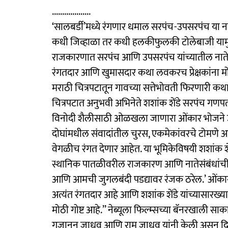
...................
‘सालबर्डी’मध्ये रंगणार धमाल सरपंच-उपसरपंच या न
कधी जिव्हाळा तर कधी हलकीफुलकी टोलेबाजी यामुळ
राजकारणात सरपंच आणि उपसरपंच यांच्यातील नाते
रंगतदार आणि खुमासदार कथा लवकरच प्रेक्षकांना मो
मराठी चित्रपटातून गावच्या सत्तेभोवती फिरणारी क
चित्रपटात अनुभवी अभिनेते शशांक शेंडे सरपंच गण
विनोदी शैलीसाठी ओळखला जाणारा ओंकार भोजने उपस
दोघांमधील संवादांतील चुरस, एकमेकांवरचे टोमणे 
वेगळीच रंगत देणार आहेत. या भूमिकेविषयी शशांक शें
स्थानिक पातळीवरील राजकारण आणि नातेसंबंधांच
आणि आमची जुगलबंदी पडद्यावर रंजक ठरेल.’ ओंकार 
अत्यंत रंगतदार आहे आणि शशांक शेंडे यांच्यासार
मोठी गोष्ट आहे.’’ नेब्यूला फिल्म्सच्या बॅनरखाली साक
गजानन जाधव आणि राम जाधव यांनी केली असून दिग्दर