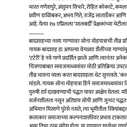
भारत गणेशपुरे, अंशुमन विचारे, रोहित कोकाटे, कमल
प्रवीण डाळिंबकर, अभय गिते, राजेंद्र सातार्डेकर
आहे. येत्या १७ एप्रिलला ‘सालबर्डी’ प्रेक्षकांच्या भेटी
.............
बादशाहच्या नव्या गाण्यावर सोना मोहपात्राची तीव्र प्र
गायक बादशाह हा आपल्या वेगळ्या शैलीच्या गाण्यांमुळ
‘टटेरी’ हे नवे गाणे प्रदर्शित झाले आणि त्यानंतर अने
चित्रणाबाबत समाजमाध्यमांवर मोठी प्रतिक्रिया उमटल
तीव्र भावना व्यक्त करत बादशाहला थेट सुनावले. ‘कल
मांडले. गायक सोना मोहपात्रा हिने समाजमाध्यमांवर 
पुरुषी दर्प दाखवण्याची पद्धत यावर आक्षेप घेतला.
सर्जनशीलता नसून अतिशय सोपी आणि जुनाट पद्धत अस
अभिमान मिरवणे पुरेसे नसते, त्या भूमीतील स्त्रियांब
कलाकार समाजाच्या कल्पनाशक्तीवर प्रभाव टाकतात, त्
असा तिचा ठाम संदेश होता. या गाण्यात शाळेचा गणव