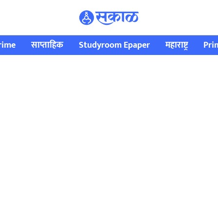
rime
साप्ताहिक
Studyroom Epaper
महाराष्ट्र
Pri