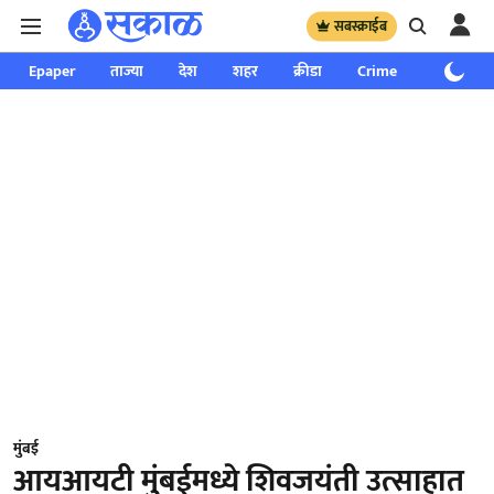
सबस्क्राईब
Epaper
ताज्या
देश
शहर
क्रीडा
Crime
साप्ताहिक
मुंबई
आयआयटी मुंबईमध्ये शिवजयंती उत्साहात