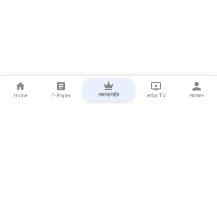
सबस्क्राईब
Home
E-Paper
लाईव्ह TV
सकाळ+
⌄
Marathi News