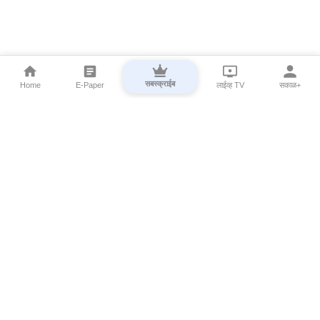
सबस्क्राईब
Home
E-Paper
लाईव्ह TV
सकाळ+
⌄
Marathi News
⌄
About Esakal
⌄
Digital Products