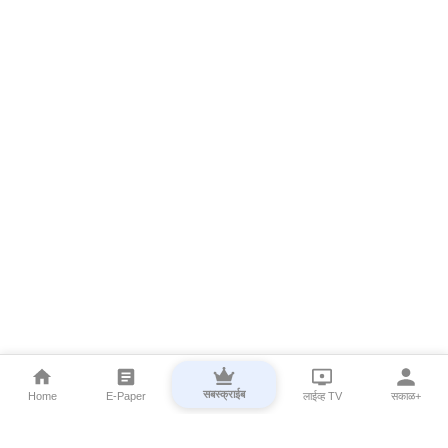
सबस्क्राईब
Home
E-Paper
लाईव्ह TV
सकाळ+