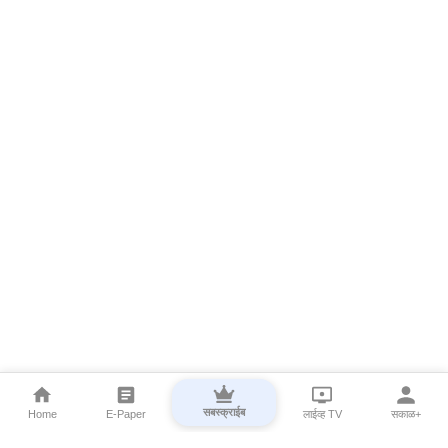
सबस्क्राईब
Home
E-Paper
लाईव्ह TV
सकाळ+