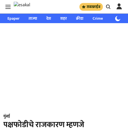
सबस्क्राईब
Epaper
ताज्या
देश
शहर
क्रीडा
Crime
साप्ताहिक
मुंबई
पक्षफोडीचे राजकारण म्हणजे