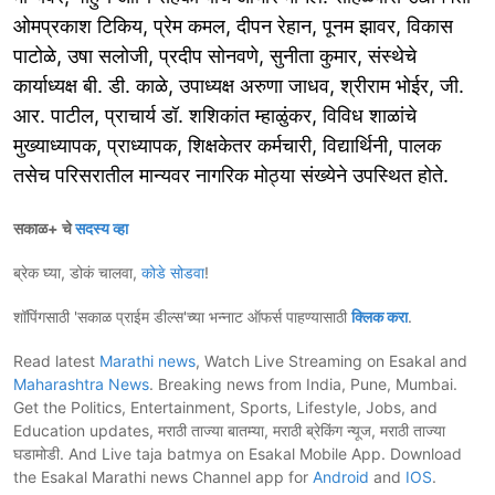
ओमप्रकाश टिकिय, प्रेम कमल, दीपन रेहान, पूनम झावर, विकास
पाटोळे, उषा सलोजी, प्रदीप सोनवणे, सुनीता कुमार, संस्थेचे
कार्याध्यक्ष बी. डी. काळे, उपाध्यक्ष अरुणा जाधव, श्रीराम भोईर, जी.
आर. पाटील, प्राचार्य डॉ. शशिकांत म्हाळुंकर, विविध शाळांचे
मुख्याध्यापक, प्राध्यापक, शिक्षकेतर कर्मचारी, विद्यार्थिनी, पालक
तसेच परिसरातील मान्यवर नागरिक मोठ्या संख्येने उपस्थित होते.
सकाळ+ चे
सदस्य व्हा
ब्रेक घ्या, डोकं चालवा,
कोडे सोडवा
!
शॉपिंगसाठी 'सकाळ प्राईम डील्स'च्या भन्नाट ऑफर्स पाहण्यासाठी
क्लिक करा
.
Read latest
Marathi news
, Watch Live Streaming on Esakal and
Maharashtra News
. Breaking news from India, Pune, Mumbai.
Get the Politics, Entertainment, Sports, Lifestyle, Jobs, and
Education updates, मराठी ताज्या बातम्या, मराठी ब्रेकिंग न्यूज, मराठी ताज्या
घडामोडी. And Live taja batmya on Esakal Mobile App. Download
the Esakal Marathi news Channel app for
Android
and
IOS
.