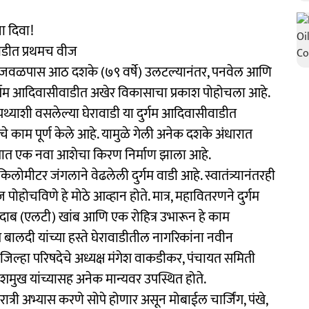
चा दिवा!
वाडीत प्रथमच वीज
मिळून जवळपास आठ दशके (७९ वर्षे) उलटल्यानंतर, पनवेल आणि
ुर्गम आदिवासीवाडीत अखेर विकासाचा प्रकाश पोहोचला आहे.
ायथ्याशी वसलेल्या घेरावाडी या दुर्गम आदिवासीवाडीत
े काम पूर्ण केले आहे. यामुळे गेली अनेक दशके अंधारात
्यात एक नवा आशेचा किरण निर्माण झाला आहे.
िलोमीटर जंगलाने वेढलेली दुर्गम वाडी आहे. स्वातंत्र्यानंतरही
पोहोचविणे हे मोठे आव्हान होते. मात्र, महावितरणने दुर्गम
ुदाब (एलटी) खांब आणि एक रोहित्र उभारून हे काम
श बालदी यांच्या हस्ते घेरावाडीतील नागरिकांना नवीन
जिल्हा परिषदेचे अध्यक्ष मंगेश वाकडीकर, पंचायत समिती
देशमुख यांच्यासह अनेक मान्यवर उपस्थित होते.
रात्री अभ्यास करणे सोपे होणार असून मोबाईल चार्जिंग, पंखे,