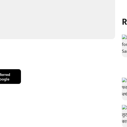
R
ferred
oogle