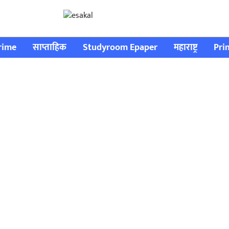
rime
साप्ताहिक
Studyroom Epaper
महाराष्ट्र
Pri