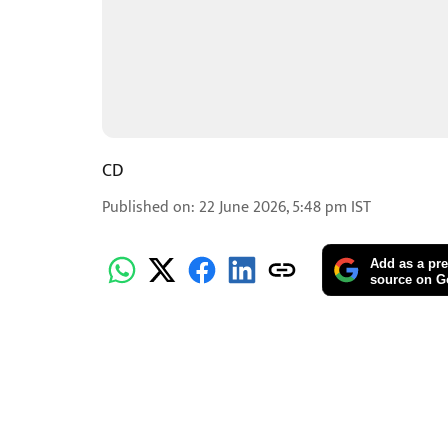
CD
Published on
:
22 June 2026, 5:48 pm
IST
Add as a pre
source on G