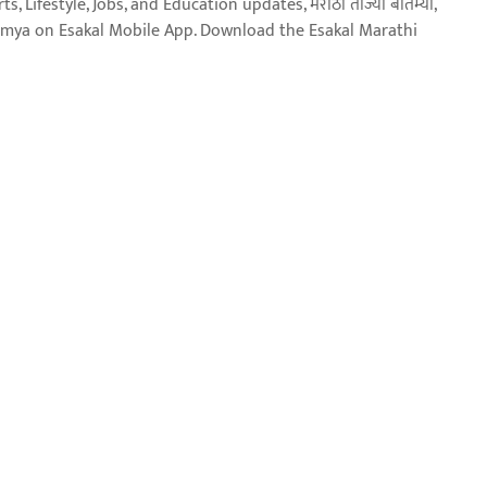
, Lifestyle, Jobs, and Education updates, मराठी ताज्या बातम्या,
aja batmya on Esakal Mobile App. Download the Esakal Marathi