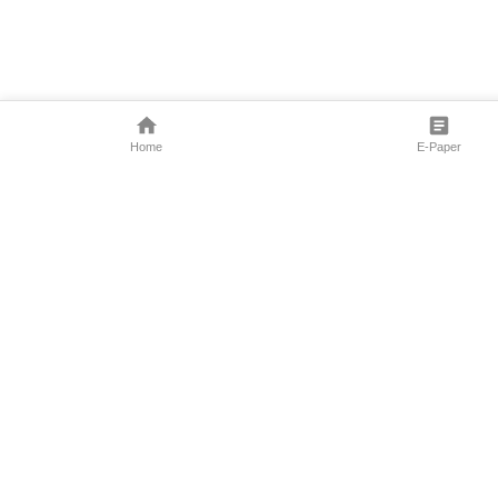
Home
E-Paper
Follow Us
Marathi News
Maharashtra N