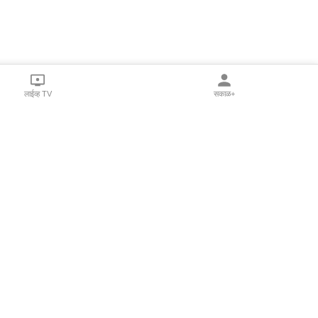
लाईव्ह TV
सकाळ+
l Programs
Print Products
Sakal Saptahik