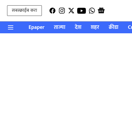
सबस्क्राईब करा
Epaper
ताज्या
देश
शहर
क्रीडा
C