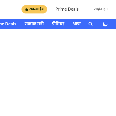
Prime Deals
साईन इन
सबस्क्राईब
me Deals
सकाळ मनी
प्रीमियर
आणखी
राशी भविष्य