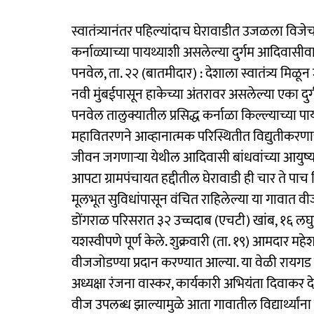
स्वातंत्र्यानंतर पहिल्यांदाच घेरावाडीत उजळला विजे
कर्नाळ्याच्या पायथ्याशी असलेल्या दुर्गम आदिवासी
पनवेल, ता. २२ (बातमीदार) : देशाला स्वातंत्र्य 
नवी मुंबईपासून हाकेच्या अंतरावर असलेल्या एका द
पनवेल तालुक्यातील प्रसिद्ध कर्नाळा किल्ल्याच्या प
महावितरणने आव्हानात्मक परिस्थितीत विद्युतीकरणाच
जीवन जगणाऱ्या येथील आदिवासी बांधवांच्या आयुष
आपटा ग्रामपंचायत हद्दीतील घेरावाडी ही चार ते पाच क
मूलभूत सुविधांपासून वंचित राहिलेल्या या गावात वीज 
डोंगराळ परिसरात ३२ उच्चदाब (एचटी) खांब, १६ लघ
यशस्वीपणे पूर्ण केले. शुक्रवारी (ता. १९) आमदार महे
वीजजोडण्या प्रदान करण्यात आल्या. या वेळी रायगड 
अध्यक्षा रंजना वास्कर, कार्यकारी अभियंता दिवाकर 
वीज उपलब्ध झाल्यामुळे आता गावातील विद्यार्थ्यांना 