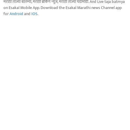
मराठी ताज्या बातम्या, मराठी ब्रेकिंग न्यूज, मराठी ताज्या घडामोडी. And Live taja batmya
on Esakal Mobile App. Download the Esakal Marathi news Channel app
for
Android
and
IOS
.