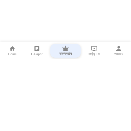
सबस्क्राईब
Home
E-Paper
लाईव्ह TV
सकाळ+
⌄
Marathi News
⌄
About Esakal