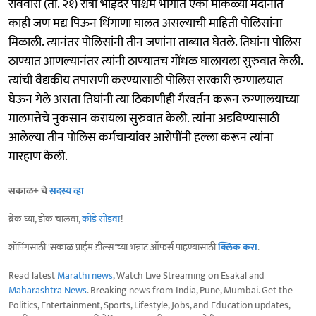
रविवारी (ता. २१) रात्री भाईंदर पश्चिम भागात एका मोकळ्या मैदानात
काही जण मद्य पिऊन धिंगाणा घालत असल्याची माहिती पोलिसांना
मिळाली. त्यानंतर पोलिसांनी तीन जणांना ताब्यात घेतले. तिघांना पोलिस
ठाण्यात आणल्यानंतर त्यांनी ठाण्यातच गोंधळ घालायला सुरुवात केली.
त्यांची वैद्यकीय तपासणी करण्यासाठी पोलिस सरकारी रुग्णालयात
घेऊन गेले असता तिघांनी त्या ठिकाणीही गैरवर्तन करून रुग्णालयाच्या
मालमत्तेचे नुकसान करायला सुरुवात केली. त्यांना अडविण्यासाठी
आलेल्या तीन पोलिस कर्मचाऱ्यांवर आरोपींनी हल्ला करून त्यांना
मारहाण केली.
सकाळ+ चे
सदस्य व्हा
ब्रेक घ्या, डोकं चालवा,
कोडे सोडवा
!
शॉपिंगसाठी 'सकाळ प्राईम डील्स'च्या भन्नाट ऑफर्स पाहण्यासाठी
क्लिक करा
.
Read latest
Marathi news
, Watch Live Streaming on Esakal and
Maharashtra News
. Breaking news from India, Pune, Mumbai. Get the
Politics, Entertainment, Sports, Lifestyle, Jobs, and Education updates,