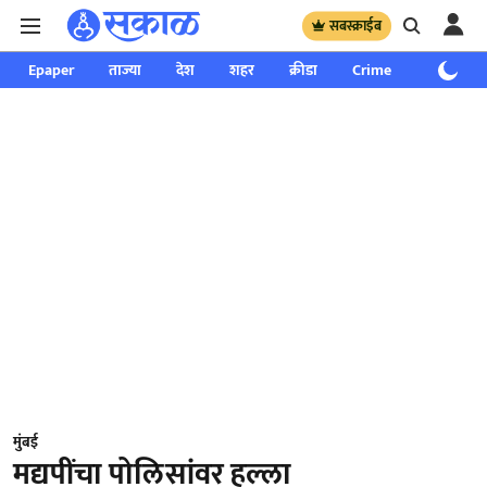
सबस्क्राईब
Epaper
ताज्या
देश
शहर
क्रीडा
Crime
साप्ताहिक
मुंबई
मद्यपींचा पोलिसांवर हल्ला