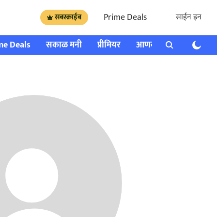
Prime Deals
साईन इन
सबस्क्राईब
me Deals
सकाळ मनी
प्रीमियर
आणखी
राशी भविष्य