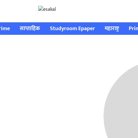
rime
साप्ताहिक
Studyroom Epaper
महाराष्ट्र
Pri