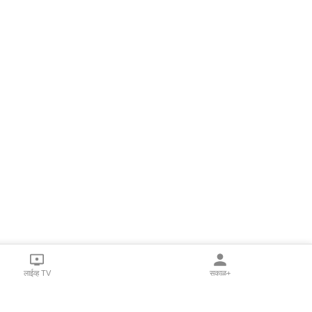
लाईव्ह TV
सकाळ+