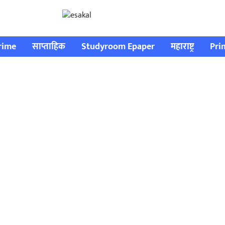
rime
साप्ताहिक
Studyroom Epaper
महाराष्ट्र
Pri