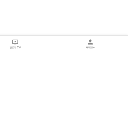
लाईव्ह TV
सकाळ+
l Programs
Print Products