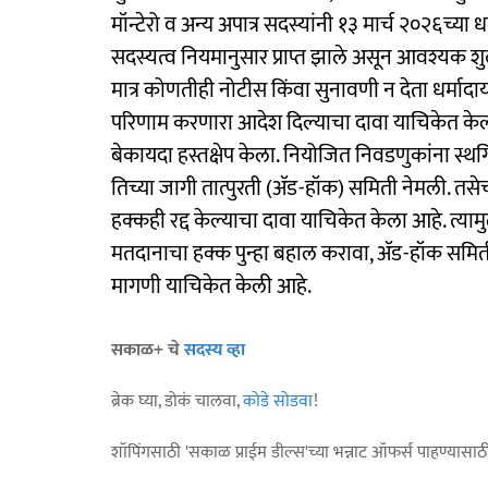
मॉन्टेरो व अन्य अपात्र सदस्यांनी १३ मार्च २०२६च्या 
सदस्यत्व नियमानुसार प्राप्त झाले असून आवश्यक शुल
मात्र कोणतीही नोटीस किंवा सुनावणी न देता धर्मा
परिणाम करणारा आदेश दिल्याचा दावा याचिकेत केला आह
बेकायदा हस्तक्षेप केला. नियोजित निवडणुकांना स्
तिच्या जागी तात्पुरती (ॲड-हॉक) समिती नेमली. तसे
हक्कही रद्द केल्याचा दावा याचिकेत केला आहे. त्याम
मतदानाचा हक्क पुन्हा बहाल करावा, ॲड-हॉक समिती
मागणी याचिकेत केली आहे.
सकाळ+ चे
सदस्य व्हा
ब्रेक घ्या, डोकं चालवा,
कोडे सोडवा
!
शॉपिंगसाठी 'सकाळ प्राईम डील्स'च्या भन्नाट ऑफर्स पाहण्यासा