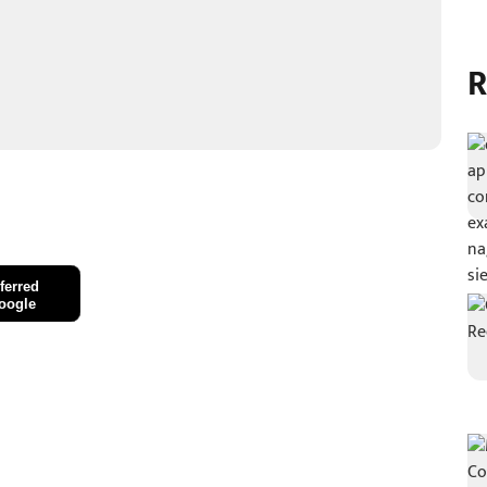
R
ferred
oogle