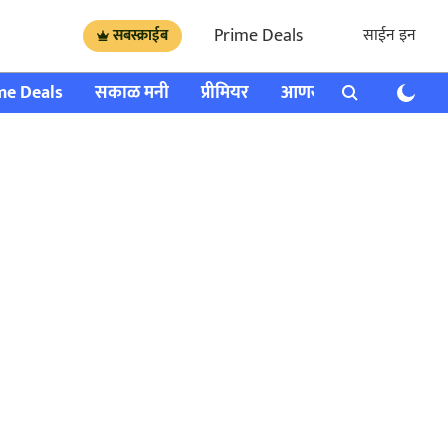
Prime Deals
साईन इन
सबस्क्राईब
me Deals
सकाळ मनी
प्रीमियर
आणखी
राशी भविष्य