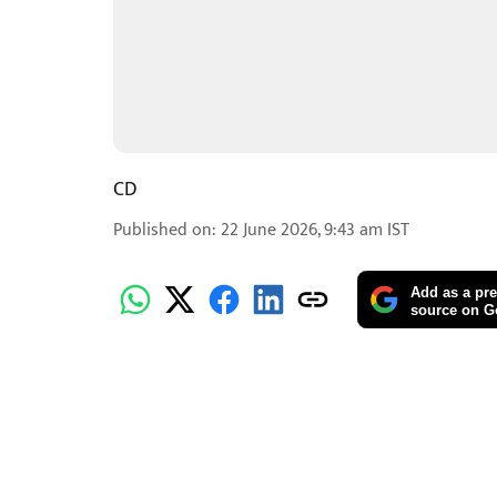
CD
Published on
:
22 June 2026, 9:43 am
IST
Add as a pre
source on G