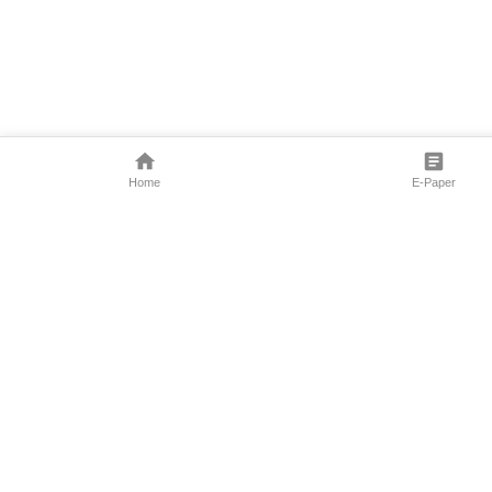
Home
E-Paper
Follow Us
Marathi News