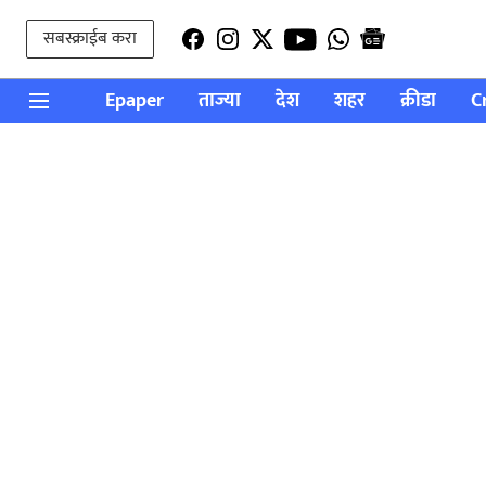
सबस्क्राईब करा
Epaper
ताज्या
देश
शहर
क्रीडा
C