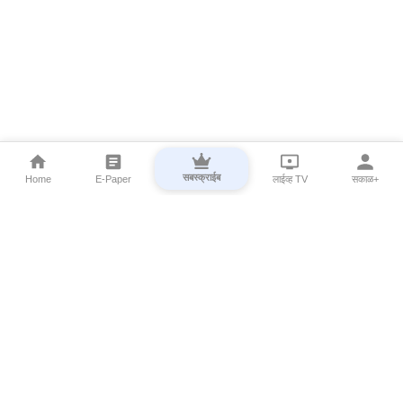
सबस्क्राईब
Home
E-Paper
लाईव्ह TV
सकाळ+
⌄
Marathi News
⌄
About Esakal