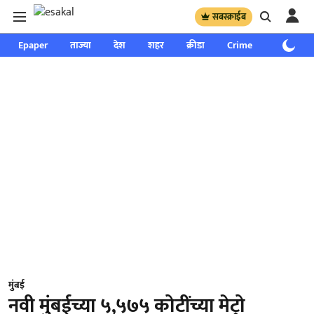
सबस्क्राईब
Epaper
ताज्या
देश
शहर
क्रीडा
Crime
साप्ताहिक
मुंबई
नवी मुंबईच्या ५,५७५ कोटींच्या मेट्रो