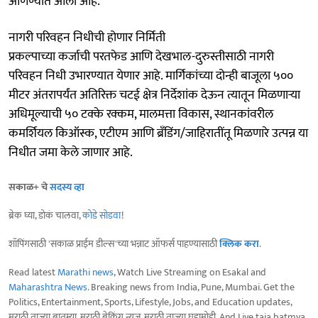
आणण्यात आला आहे.
नागरी परिवहन निधीची होणार निर्मिती
प्रकल्पाच्या कर्जाची परतफेड आणि देखभाल-दुरुस्तीसाठी नागरी
परिवहन निधी उभारण्यात येणार आहे. मार्गिकांच्या दोन्ही बाजूला ५००
मीटर अंतरापर्यंत अतिरिक्त चटई क्षेत्र निर्देशांक देऊन त्यातून मिळणाऱ्या
अधिमूल्याची ५० टक्के रक्कम, मालमत्ता विकास, स्थानकांवरील
कमर्शियल किऑस्क, एटीएम आणि ब्रँडिंग/जाहिरातींतू मिळणारे उत्पन्न या
निधीत जमा केले जाणार आहे.
सकाळ+ चे
सदस्य व्हा
ब्रेक घ्या, डोकं चालवा,
कोडे सोडवा
!
शॉपिंगसाठी 'सकाळ प्राईम डील्स'च्या भन्नाट ऑफर्स पाहण्यासाठी
क्लिक करा
.
Read latest
Marathi news
, Watch Live Streaming on Esakal and
Maharashtra News
. Breaking news from India, Pune, Mumbai. Get the
Politics, Entertainment, Sports, Lifestyle, Jobs, and Education updates,
मराठी ताज्या बातम्या, मराठी ब्रेकिंग न्यूज, मराठी ताज्या घडामोडी. And Live taja batmya