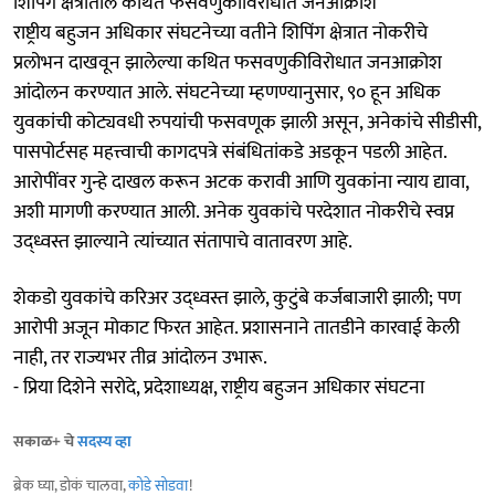
शिपिंग क्षेत्रातील कथित फसवणुकीविरोधात जनआक्रोश
राष्ट्रीय बहुजन अधिकार संघटनेच्या वतीने शिपिंग क्षेत्रात नोकरीचे
प्रलोभन दाखवून झालेल्या कथित फसवणुकीविरोधात जनआक्रोश
आंदोलन करण्यात आले. संघटनेच्या म्हणण्यानुसार, ९० हून अधिक
युवकांची कोट्यवधी रुपयांची फसवणूक झाली असून, अनेकांचे सीडीसी,
पासपोर्टसह महत्त्वाची कागदपत्रे संबंधितांकडे अडकून पडली आहेत.
आरोपींवर गुन्हे दाखल करून अटक करावी आणि युवकांना न्याय द्यावा,
अशी मागणी करण्यात आली. अनेक युवकांचे परदेशात नोकरीचे स्वप्न
उद्ध्वस्त झाल्याने त्यांच्यात संतापाचे वातावरण आहे.
शेकडो युवकांचे करिअर उद्ध्वस्त झाले, कुटुंबे कर्जबाजारी झाली; पण
आरोपी अजून मोकाट फिरत आहेत. प्रशासनाने तातडीने कारवाई केली
नाही, तर राज्यभर तीव्र आंदोलन उभारू.
- प्रिया दिशेने सरोदे, प्रदेशाध्यक्ष, राष्ट्रीय बहुजन अधिकार संघटना
सकाळ+ चे
सदस्य व्हा
ब्रेक घ्या, डोकं चालवा,
कोडे सोडवा
!