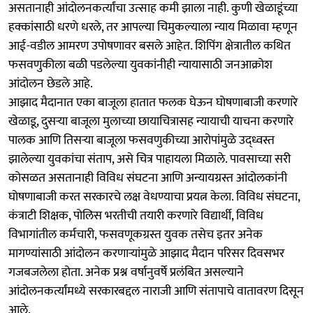
असतानाही आंदोलनकर्त्यांचा उत्साह कमी झाला नाही. कुणी खेळाडूंच्या
हक्कांसाठी धरणे धरले, तर आपल्या चिमुकल्याला न्याय मिळावा म्हणून
आई-वडील आमरण उपोषणावर बसले आहेत. शिपिंग क्षेत्रातील कथित
फसवणुकीला बळी पडलेल्या युवकांनीही न्यायासाठी जनआक्रोश
आंदोलन छेडले आहे.
आझाद मैदानात एका बाजूला हातात फलक घेऊन घोषणाबाजी करणारे
खेळाडू, दुसऱ्या बाजूला मुलाच्या छायाचित्रासह न्यायाची याचना करणारे
पालक आणि तिसऱ्या बाजूला फसवणुकीच्या आरोपांमुळे उद्ध्वस्त
झालेल्या युवकांचा संताप, असे चित्र पाहायला मिळाले. पावसाच्या सरी
कोसळत असतानाही विविध संघटना आणि अन्यायग्रस्त आंदोलकांनी
घोषणाबाजी करत सरकारचे लक्ष वेधण्याचा प्रयत्न केला. विविध संघटना,
कंत्राटी शिक्षक, पोलिस भरतीची तयारी करणारे विद्यार्थी, विविध
विभागांतील कर्मचारी, फसवणूकग्रस्त युवक तसेच इतर अनेक
मागण्यांसाठी आंदोलन करणाऱ्यांमुळे आझाद मैदान परिसर दिवसभर
गजबजलेला होता. अनेक प्रश्न वर्षानुवर्षे प्रलंबित असल्याने
आंदोलनकर्त्यांमध्ये सरकारबद्दल नाराजी आणि संतापाचे वातावरण दिसून
आले.