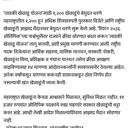
‘लाडकी खेळाडू योजना’साठी १,२०० खेळाडूंचे बेमुदत धरणे
महाराष्ट्रातील १,२०० हून अधिक शिवछत्रपती पुरस्कार विजेते आणि राष्ट्रीय
खेळाडूंनी आझाद मैदानावर बेमुदत धरणे सुरू केले आहे. ‘मिशन २०३६
ऑलिंपिक’च्या पार्श्वभूमीवर राज्याने क्रीडा धोरणात बदल करून ‘लाडकी
खेळाडू योजना’ लागू करावी, अशी प्रमुख मागणी करण्यात आली. राष्ट्रीय
पदक विजेत्यांना आर्थिक सहाय्य, मासिक मानधन, सरकारी नोकरी,
खेळाडूंना विमा, प्रशिक्षक व पंचांना मानधन तसेच क्रीडा आरक्षण
वाढविण्यासह १४ मागण्या आंदोलनकर्त्यांनी सरकारसमोर ठेवल्या आहेत.
अनेक वर्षांपासून मागण्या करूनही शासनाकडून ठोस निर्णय होत
नसल्याची खंत खेळाडूंनी व्यक्त केली.
महाराष्ट्रात खेळाडूंना केवळ आश्वासने मिळतात, सुविधा मिळत नाहीत. ११
हजार रुपयांत ऑलिंपिक पदकांचे स्वप्न पाहणारे सरकार खेळाडूंची थट्टा
करत आहे. आम्ही लेखी आदेश मिळाल्याशिवाय आझाद मैदान सोडणार
नाही.