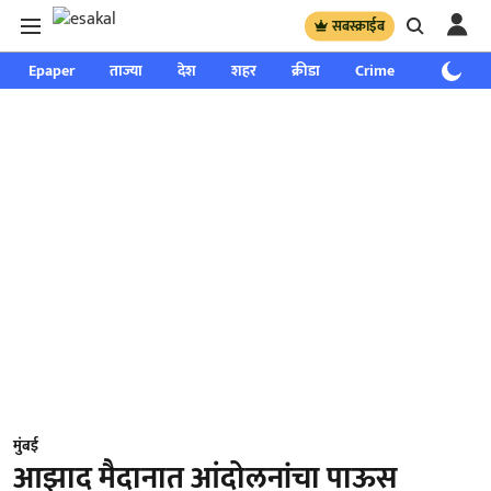
सबस्क्राईब
Epaper
ताज्या
देश
शहर
क्रीडा
Crime
साप्ताहिक
मुंबई
आझाद मैदानात आंदोलनांचा पाऊस