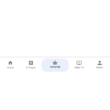
सबस्क्राईब
Home
E-Paper
लाईव्ह TV
सकाळ+