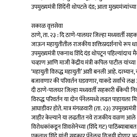
उपमुख्यमंत्री शिंदेंनी थोपटले दंड; आता मुख्यमंत्र्यांच्
सकाळ वृत्तसेवा
ठाणे, ता. २३ : दि ठाणे-पालघर जिल्हा मध्यवर्ती सहक
जाऊन महायुतीतील राजकीय शक्तिप्रदर्शनाचे रूप धा
उपमुख्यमंत्री एकनाथ शिंदे दंड थोपटून पहिल्यांदाच मै
चव्हाण आणि माजी केंद्रीय मंत्री कपिल पाटील यांच्या
‘महायुती विरुद्ध महायुती’ अशी बनली आहे. दरम्यान,
बजावणार की परिवर्तन घडवणार, याकडे सर्वांचे लक्ष
दी ठाणे-पालघर जिल्हा मध्यवर्ती सहकारी बँकेची 
विरुद्ध परिवर्तन या दोन पॅनेलमध्ये लढत पाहायला म
आघाडीवर होते. मात्र मंगळवारी (ता. २३) उपमुख्यमंत्र
जाहीर केल्याने या लढतीत नवे राजकीय वळण आले 
विरोधकांकडून शिवसेनेच्या (शिंदे गट) पाठिंब्याबाब
एकनाथ शिंदे यांनी सहकार पॅनेलच विजयी होणार अस