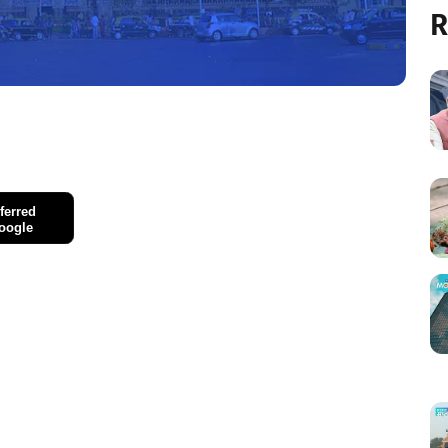
R
ferred
oogle