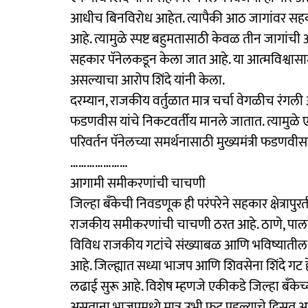
आधीच बिनविरोध आहेत. त्यापैकी आठ जागांवर सहक
आहे. त्यामुळे स्पष्ट बहुमतासाठी केवळ तीन जागांच
सहकार पॅनेलकडून केला जात आहे. या आत्मविश्वासाम
असल्याचा आरोप शिंदे यांनी केला.
दरम्यान, राजकीय वर्तुळात मात्र चर्चा वेगळीच रंगली आहे. भ
फडणवीस यांचे निकटवर्तीय मानले जातात. त्यामुळे
परिवर्तन पॅनेलच्या समर्थनासाठी मुख्यमंत्री फडणवीस
…………………
आगामी समीकरणांची चाचणी
जिल्हा बँकेची निवडणूक ही परंपरेने सहकार क्षेत्राप
राजकीय समीकरणांची चाचणी ठरत आहे. ठाणे, पालघर
विविध राजकीय गटांचे संख्याबळ आणि भविष्यातील 
आहे. जिल्ह्यात सध्या भाजप आणि शिवसेना शिंदे गट हे दो
लढाई सुरू आहे. विशेष म्हणजे एकीकडे जिल्हा बँकेच्या
असताना भाजपमध्ये मात्र उभी फूट पडल्याचे दिसत 