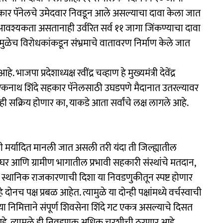
ार पॅनेलचे उमेदवार निवडून आले असल्याचा दावा केला जात
ी आवश्यकता असतानाही उर्वरित सर्व ११ जागा जिंकण्याचा दावा
ुळेच विरोधकांकडून संभ्रमाचे वातावरण निर्माण केले जात
ाजपा प्रदेशाध्यक्ष रवींद्र चव्हाण हे मुख्यमंत्री देवेंद्र
 एकनाथ शिंदे सहकार पॅनेलसाठी उघडपणे मैदानात उतरल्यावर
ही सक्रिय होणार का, याकडे आता सर्वांचे लक्ष लागले आहे.
ुरती मर्यादित मानली जात असली तरी यंदा ती जिल्ह्यातील
 आणि ग्रामीण भागातील प्रभावी सहकारी संस्थांचे मतदान,
स्थानिक राजकारणाची दिशा या निवडणुकीतून स्पष्ट होणार
नच पक्ष प्रबळ आहेत. त्यामुळे या दोन्ही पक्षांमध्ये वर्चस्वाची
 निमित्ताने संपूर्ण शिवसेना शिंदे गट एकत्र असल्याचे दिसत
आहे. त्यामुळे ही निवडणूक अधिक चुरशीची ठरणार आहे.