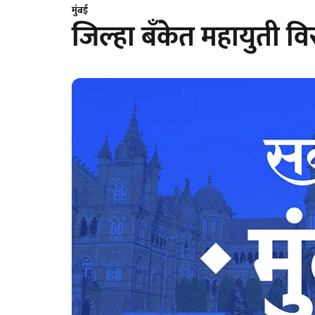
मुंबई
जिल्हा बँकेत महायुती विर