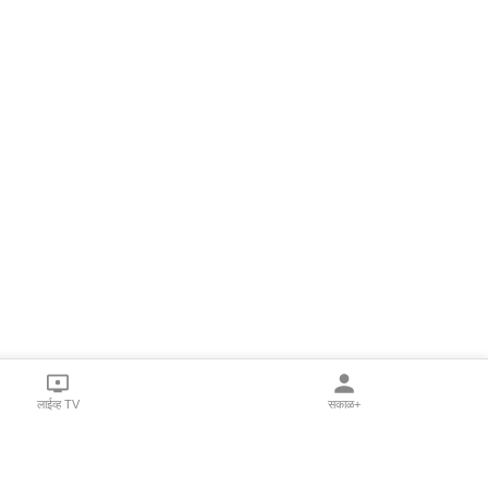
लाईव्ह TV
सकाळ+