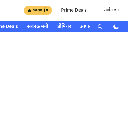
Prime Deals
साईन इन
सबस्क्राईब
me Deals
सकाळ मनी
प्रीमियर
आणखी
राशी भविष्य