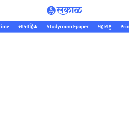
rime
साप्ताहिक
Studyroom Epaper
महाराष्ट्र
Pri