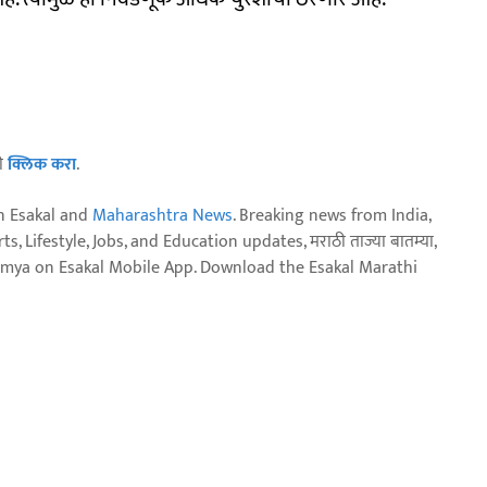
ठी
क्लिक करा
.
n Esakal and
Maharashtra News
. Breaking news from India,
, Lifestyle, Jobs, and Education updates, मराठी ताज्या बातम्या,
aja batmya on Esakal Mobile App. Download the Esakal Marathi