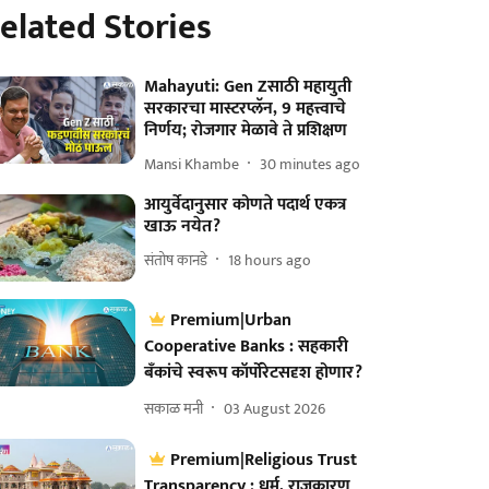
elated Stories
Mahayuti: Gen Zसाठी महायुती
सरकारचा मास्टरप्लॅन, 9 महत्त्वाचे
निर्णय; रोजगार मेळावे ते प्रशिक्षण
Mansi Khambe
30 minutes ago
आयुर्वेदानुसार कोणते पदार्थ एकत्र
खाऊ नयेत?
संतोष कानडे
18 hours ago
Premium|Urban
Cooperative Banks : सहकारी
बँकांचे स्वरूप कॉर्पोरेटसदृश होणार?
सकाळ मनी
03 August 2026
Premium|Religious Trust
Transparency : धर्म, राजकारण