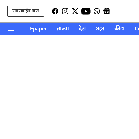
सबस्क्राईब करा
Epaper
ताज्या
देश
शहर
क्रीडा
C