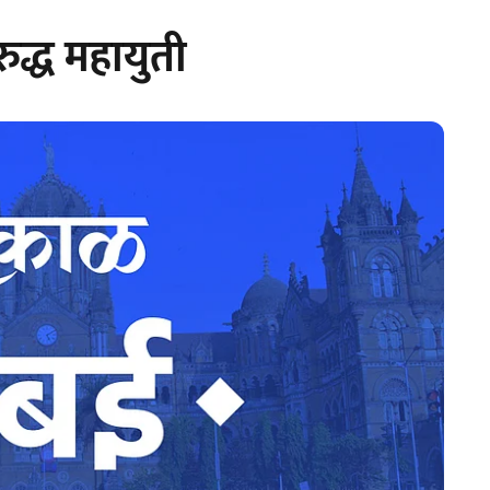
ुद्ध महायुती