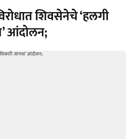
िरोधात शिवसेनेचे ‘हलगी
’ आंदोलन;