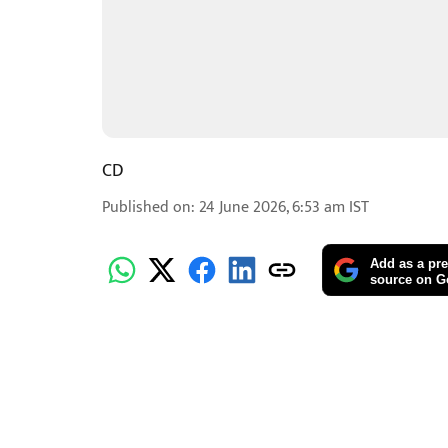
CD
Published on
:
24 June 2026, 6:53 am
IST
Add as a pre
source on G