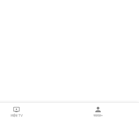
लाईव्ह TV
सकाळ+