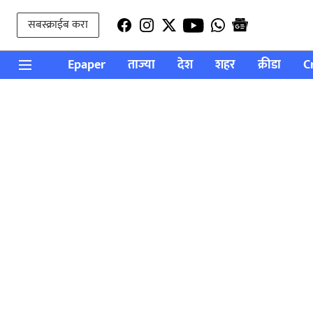
सबस्क्राईब करा
Epaper
ताज्या
देश
शहर
क्रीडा
C