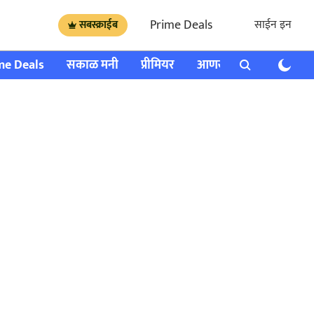
Prime Deals
साईन इन
सबस्क्राईब
me Deals
सकाळ मनी
प्रीमियर
आणखी
राशी भविष्य