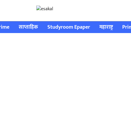
rime
साप्ताहिक
Studyroom Epaper
महाराष्ट्र
Pri