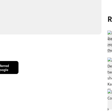
R
ferred
oogle