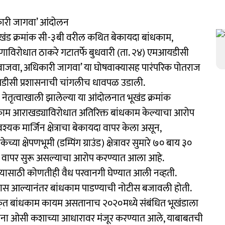
कारी जागवा’ आंदोलन
 भूखंड क्रमांक सी-३बी वरील कथित बेकायदा बांधकाम,
ाविरोधात ठाकरे गटातर्फे बुधवारी (ता. २४) एमआयडीसी
ाजवा, अधिकारी जागवा’ या घोषवाक्यासह पारंपरिक पोतराज
यडीसी प्रशासनाची चांगलीच धावपळ उडाली.
ा नेतृत्वाखाली झालेल्या या आंदोलनात भूखंड क्रमांक
ंधकाम आराखड्याविरोधात अतिरिक्त बांधकाम केल्याचा आरोप
्यक मार्जिन क्षेत्राचा बेकायदा वापर केला असून,
 क्षेपणभूमी (डम्पिंग ग्राउंड) क्षेत्रावर सुमारे ७० बाय ३०
क वापर सुरू असल्याचा आरोप करण्यात आला आहे.
्यासाठी कोणतीही वैध परवानगी घेण्यात आली नव्हती.
नास आल्यानंतर बांधकाम पाडण्याची नोटीस बजावली होती.
धिकृत बांधकाम कायम असतानाच २०२०मध्ये संबंधित भूखंडाला
ताना ओसी कशाच्या आधारावर मंजूर करण्यात आले, याबाबतची