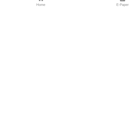
Home
E-Paper
Follow Us
Marathi News
Maharashtra N
Entertainment 
Sports News
Mumbai News