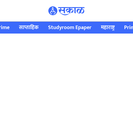
rime
साप्ताहिक
Studyroom Epaper
महाराष्ट्र
Pri