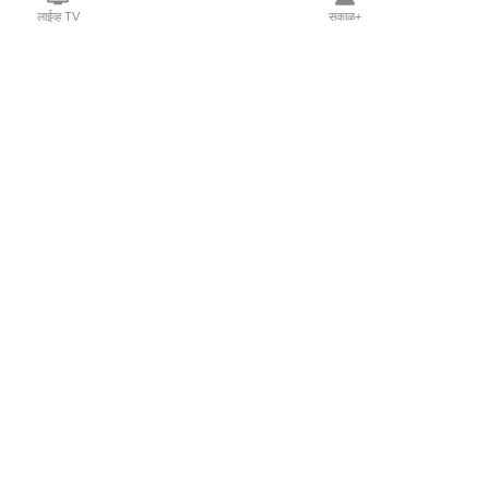
लाईव्ह TV
सकाळ+
l Programs
Print Products
Sakal Saptahik
hka
Family Doctor
 Crowdfunding
Sakal Publications
orm Pune India