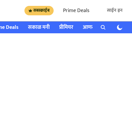
Prime Deals
साईन इन
सबस्क्राईब
me Deals
सकाळ मनी
प्रीमियर
आणखी
राशी भविष्य