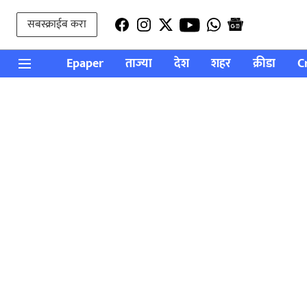
सबस्क्राईब करा
Epaper
ताज्या
देश
शहर
क्रीडा
C